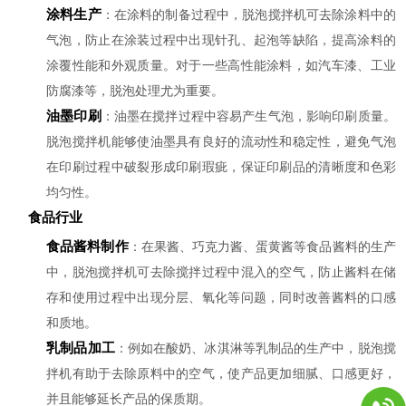
涂料生产
：在涂料的制备过程中，脱泡搅拌机可去除涂料中的
气泡，防止在涂装过程中出现针孔、起泡等缺陷，提高涂料的
涂覆性能和外观质量。对于一些高性能涂料，如汽车漆、工业
防腐漆等，脱泡处理尤为重要。
油墨印刷
：油墨在搅拌过程中容易产生气泡，影响印刷质量。
脱泡搅拌机能够使油墨具有良好的流动性和稳定性，避免气泡
在印刷过程中破裂形成印刷瑕疵，保证印刷品的清晰度和色彩
均匀性。
食品行业
食品酱料制作
：在果酱、巧克力酱、蛋黄酱等食品酱料的生产
中，脱泡搅拌机可去除搅拌过程中混入的空气，防止酱料在储
存和使用过程中出现分层、氧化等问题，同时改善酱料的口感
和质地。
乳制品加工
：例如在酸奶、冰淇淋等乳制品的生产中，脱泡搅
拌机有助于去除原料中的空气，使产品更加细腻、口感更好，
并且能够延长产品的保质期。