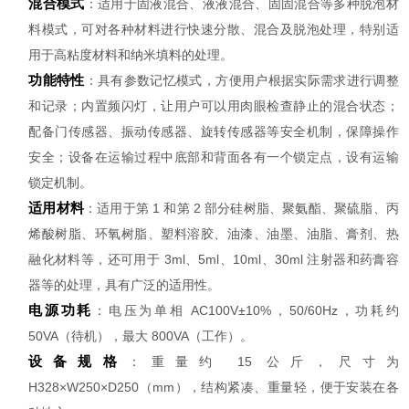
混合模式
：适用于固液混合、液液混合、固固混合等多种脱泡材
料模式，可对各种材料进行快速分散、混合及脱泡处理，特别适
用于高粘度材料和纳米填料的处理。
功能特性
：具有参数记忆模式，方便用户根据实际需求进行调整
和记录；内置频闪灯，让用户可以用肉眼检查静止的混合状态；
配备门传感器、振动传感器、旋转传感器等安全机制，保障操作
安全；设备在运输过程中底部和背面各有一个锁定点，设有运输
锁定机制。
适用材料
：适用于第 1 和第 2 部分硅树脂、聚氨酯、聚硫脂、丙
烯酸树脂、环氧树脂、塑料溶胶、油漆、油墨、油脂、膏剂、热
融化材料等，还可用于 3ml、5ml、10ml、30ml 注射器和药膏容
器等的处理，具有广泛的适用性。
电源功耗
：电压为单相 AC100V±10%，50/60Hz，功耗约
50VA（待机），最大 800VA（工作）。
设备规格
：重量约 15 公斤，尺寸为
H328×W250×D250（mm），结构紧凑、重量轻，便于安装在各