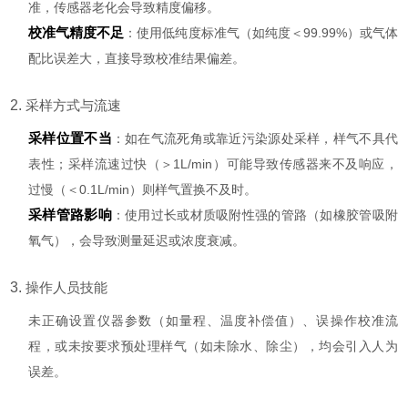
准，传感器老化会导致精度偏移。
校准气精度不足
：使用低纯度标准气（如纯度＜99.99%）或气体
配比误差大，直接导致校准结果偏差。
2.
采样方式与流速
采样位置不当
：如在气流死角或靠近污染源处采样，样气不具代
表性；采样流速过快（＞1L/min）可能导致传感器来不及响应，
过慢（＜0.1L/min）则样气置换不及时。
采样管路影响
：使用过长或材质吸附性强的管路（如橡胶管吸附
氧气），会导致测量延迟或浓度衰减。
3.
操作人员技能
未正确设置仪器参数（如量程、温度补偿值）、误操作校准流
程，或未按要求预处理样气（如未除水、除尘），均会引入人为
误差。