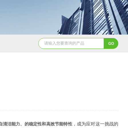
2日本进口sumitomo住友化学*氧化铝粉
AA-07工业级精品sumit
自清洁能力、的稳定性和高效节能特性
，成为应对这一挑战的