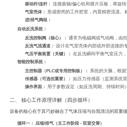
驱动杆/连杆：
连接曲轴/偏心轮和膜片压板，将旋
气室壳体：
形成密闭的工作腔室，内置精密流道。
进/排气阀组：
自动反洗系统：
反洗控制阀（核心）：
通常为电磁阀或气动阀，由控
反洗气流通道：
设计在气室壳体内部或外部连接的
气压平衡装置（关键）：
在反洗瞬间平衡气室压力，
智能控制系统：
主控制器（PLC或专用控制板）：
系统的大脑，根据
传感器（可选但重要）：
如压力传感器（监测系统背
操作界面：
用于参数设定（如反洗周期、持续时间
二、 核心工作原理详解（四步循环）
设备的核心在于其巧妙融合了气体压缩与自我清洁的双重
循环一： 压缩/排气（主工作阶段 - 双室交替）