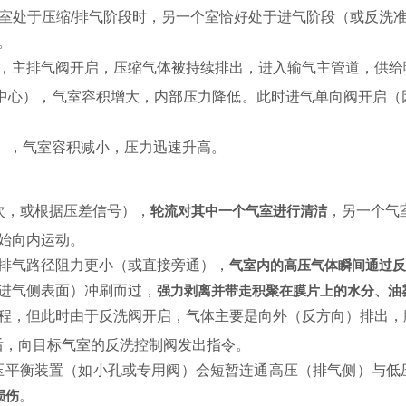
个室处于压缩/排气阶段时，另一个室恰好处于进气阶段（或反洗
。
，主排气阀开启，压缩气体被持续排出，进入输气主管道，供给
心），气室容积增大，内部压力降低。此时进气单向阀开启（因
），气室容积减小，压力迅速升高。
一次，或根据压差信号），
轮流对其中一个气室进行清洁
，另一个气
始向内运动。
排气路径阻力更小（或直接旁通），
气室内的高压气体瞬间通过
进气侧表面）冲刷而过，
强力剥离并带走积聚在膜片上的水分、油
程，但此时由于反洗阀开启，气体主要是向外（反方向）排出，膜
后，向目标气室的反洗控制阀发出指令。
压平衡装置（如小孔或专用阀）会短暂连通高压（排气侧）与低
损伤
。