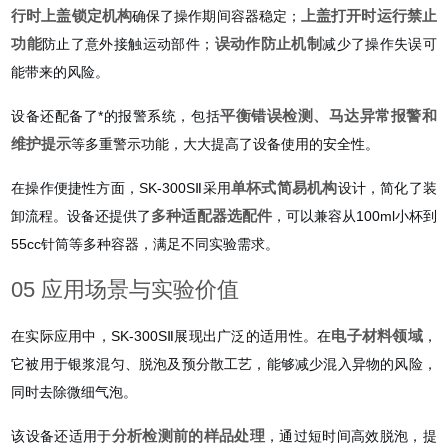
行时上盖锁定机构
上盖打开时运行禁止
确保了操作期间容器稳定；
功能
误动作防止机制
防止了意外接触运动部件；
减少了操作失误可
能带来的风险。
平衡错误检测、马达异常报警和
设备还配备了*的报警系统，包括
维护提示
等多重警示功能，大大提高了设备使用的安全性。
单杯式简易机构
在操作便捷性方面，SK-300SⅡ采用
设计，简化了装
多种适配器选配件
卸流程。设备还提供了
，可以兼容从100ml小杯到
55cc针筒等多种容器，满足不同实验需求。
05 应用场景与实验价值
电子材料领域
在实际应用中，SK-300SⅡ展现出广泛的适用性。在
，
它被用于银浆混匀、脱泡及预分散工艺，能够减少混入异物的风险，
同时去除微细气泡。
分析检测前的样品处理
该设备还适用于
，通过短时间高效脱泡，提