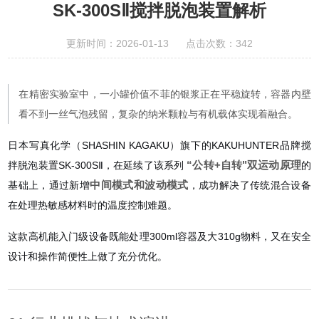
SK-300SⅡ搅拌脱泡装置解析
更新时间：2026-01-13 点击次数：342
在精密实验室中，一小罐价值不菲的银浆正在平稳旋转，容器内壁
看不到一丝气泡残留，复杂的纳米颗粒与有机载体实现着融合。
日本写真化学（SHASHIN KAGAKU）旗下的KAKUHUNTER品牌搅
“公转+自转"双运动原理
拌脱泡装置SK-300SⅡ，在延续了该系列
的
中间模式和波动模式
基础上，通过新增
，成功解决了传统混合设备
在处理热敏感材料时的温度控制难题。
这款高机能入门级设备既能处理300ml容器及大310g物料，又在安全
设计和操作简便性上做了充分优化。