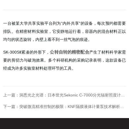
一台被某大学共享实验平台列为“内外共享"的设备，每次预约都需要
排队。在精密材料实验室，它安静地运行着，容器内的混合材料正以
均匀的状态旋转，内壁上看不到一丝气泡的痕迹。
公转自转的精密配合
SK-300SⅡ紧凑的外形下，
产生了材料科学家需
要的剪切力与破泡效果。多个科研机构的采购记录表明，这款设备已
经成为许多实验室材料处理环节的工具。
上一篇：
洞悉光之光谱：日本世光Sekonic C-7000分光辐射照度计的技术解码与应用革新
下一篇：
突破微流精准控制的极限：KNF隔膜液体计量泵技术解析与展望