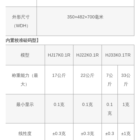
外形尺寸
350×482×700毫米
（WDH）
内置校准砝码型】
模型
HJ17K0.1R
HJ22K0.1R
HJ33K0.1TR
称重能力（最
17公斤
22公斤
7公
33公
大）
斤
斤
最小显示
0.1克
0.1克
0.1
1克
克
线性度
±0.3克
±0.3克
±0.3
±1克