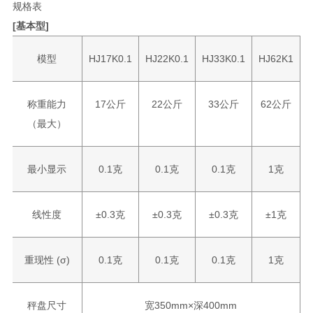
规格表
[基本型]
模型
HJ17K0.1
HJ22K0.1
HJ33K0.1
HJ62K1
称重能力
17公斤
22公斤
33公斤
62公斤
（最大）
最小显示
0.1克
0.1克
0.1克
1克
线性度
±0.3克
±0.3克
±0.3克
±1克
重现性 (σ)
0.1克
0.1克
0.1克
1克
秤盘尺寸
宽350mm×深400mm