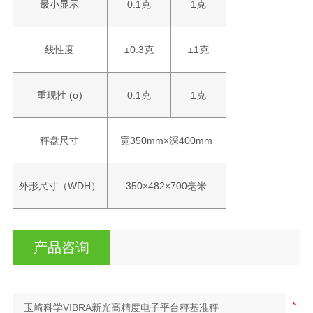
最小显示
0.1克
1克
线性度
±0.3克
±1克
重现性 (σ)
0.1克
1克
秤盘尺寸
宽350mm×深400mm
外形尺寸（WDH）
350×482×700毫米
产品咨询