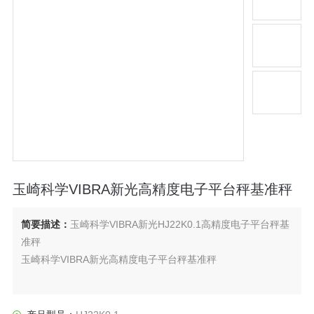
玉崎科学VIBRA新光高精度电子平台秤基准秤
简要描述：
玉崎科学VIBRA新光HJ22K0.1高精度电子平台秤基
准秤
玉崎科学VIBRA新光高精度电子平台秤基准秤
防尘/防水结构（IP65）
，分辨率高，量程宽，适用于配料、样品称量、落差检查等多