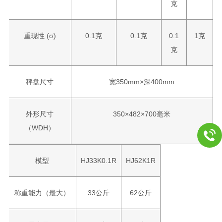
克
重现性 (σ)
0.1克
0.1克
0.1
1克
克
秤盘尺寸
宽350mm×深400mm
外形尺寸
350×482×700毫米
（WDH）
模型
HJ33K0.1R
HJ62K1R
称重能力（最大）
33公斤
62公斤