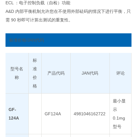
ECL ：电子控制负载（自检）功能
A&D 内部平衡机制允许您在不使用外部砝码的情况下进行平衡，只
需 90 秒即可计算出测试的重复性。
标准价格/JAN代码
标
型号名
准
产品代码
JAN代码
评论
称
价
格
最小显
GF-
示
GF124A
4981046162722
124A
0.1mg
型号