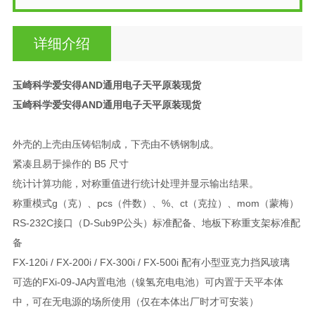
详细介绍
玉崎科学爱安得AND通用电子天平原装现货
玉崎科学爱安得AND通用电子天平原装现货
外壳的上壳由压铸铝制成，下壳由不锈钢制成。
紧凑且易于操作的 B5 尺寸
统计计算功能，对称重值进行统计处理并显示输出结果。
称重模式g（克）、pcs（件数）、%、ct（克拉）、mom（蒙梅）
RS-232C接口（D-Sub9P公头）标准配备、地板下称重支架标准配
备
FX-120i / FX-200i / FX-300i / FX-500i 配有小型亚克力挡风玻璃
可选的FXi-09-JA内置电池（镍氢充电电池）可内置于天平本体
中，可在无电源的场所使用（仅在本体出厂时才可安装）