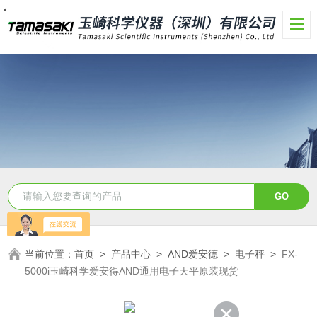
・
・
・
・
・
・
・
・
当前位置：
首页
>
产品中心
>
AND爱安德
>
电子秤
>
FX-
5000i玉崎科学爱安得AND通用电子天平原装现货