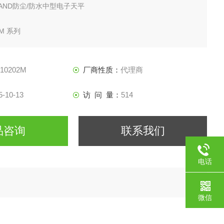
AND防尘/防水中型电子天平
M 系列
系列
10202M
厂商性质：
代理商
5-10-13
访 问 量：
514
品咨询
联系我们
电话
微信