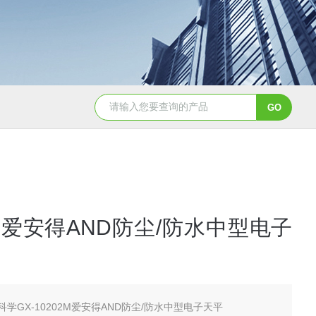
2日本进口sumitomo住友化学*氧化铝粉
AA-07工业级精品sumit
爱安得AND防尘/防水中型电子
科学GX-10202M爱安得AND防尘/防水中型电子天平