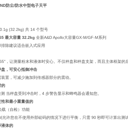
ND防尘/防水中型电子天平
至 0.1g (32.2kg) 共 14 个型号
5 最大容量 32.2kg
全新A&D Apollo大容量GX-M/GF-M系列
障排除建议适合嵌入式应用
IP65"，让测量粉末和液体时安心。不仅秤盘和秤盘支架，而且主体框架
秤盘，可安心抵御冲击
震装置，可减少施加到传感器部分的震动。
时的
动检测 当秤盘受到冲击时，4 步警告显示和蜂鸣器会通知您。
复性和最小重量值的
制负载（自检）功能
机制允许您在不使用外部砝码的情况下进行平衡，只需 90 秒即可计算出测
等液体的