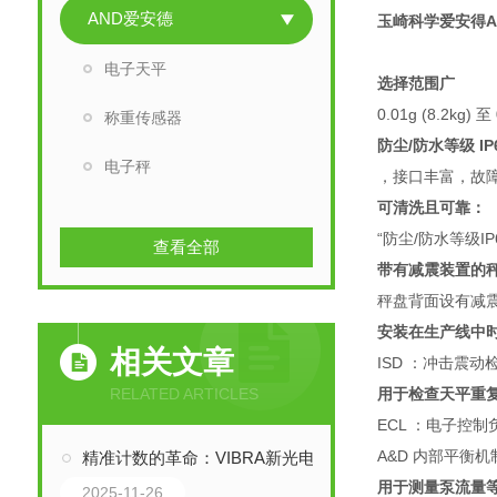
AND爱安德
玉崎科学爱安得A
电子天平
选择范围广
0.01g (8.2kg) 
称重传感器
防尘/防水等级 IP6
电子秤
，接口丰富，故
可清洗且可靠：
“防尘/防水等级
查看全部
带有减震装置的
秤盘背面设有减
安装在生产线中
相关文章
ISD ：冲击震
RELATED ARTICLES
用于检查天平重
ECL ：电子控
A&D 内部平衡
精准计数的革命：VIBRA新光电子秤与音叉传感器技术解析
用于测量泵流量
2025-11-26