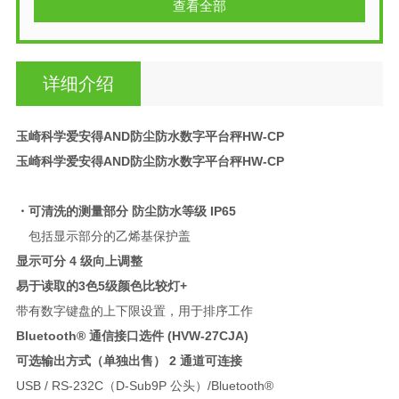
查看全部
详细介绍
玉崎科学爱安得AND防尘防水数字平台秤HW-C
P
玉崎科学爱安得AND防尘防水数字平台秤HW-C
P
・可清洗的测量部分 防尘防水等级 IP65
包括显示部分的乙烯基保护盖
显示可分 4 级向上调整
易于读取的3色5级颜色比较灯+
带有数字键盘的上下限设置，用于排序工作
Bluetooth® 通信接口选件 (HVW-27CJA)
可选输出方式（单独出售） 2 通道可连接
USB / RS-232C（D-Sub9P 公头）/Bluetooth®