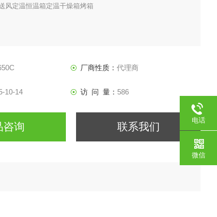
TO送风定温恒温箱定温干燥箱烤箱
650C
厂商性质：
代理商
5-10-14
访 问 量：
586
电话
品咨询
联系我们
微信