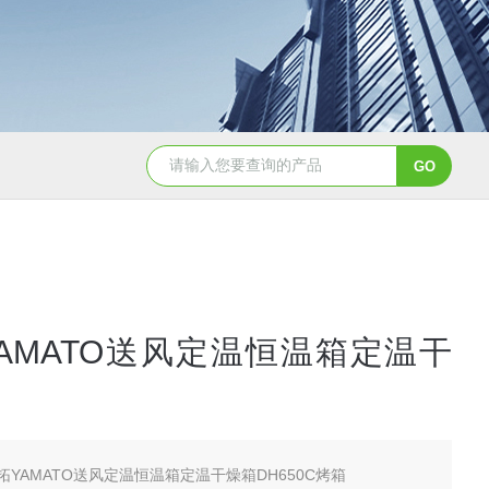
2日本进口sumitomo住友化学*氧化铝粉
AA-07工业级精品sumit
AMATO送风定温恒温箱定温干
拓YAMATO送风定温恒温箱定温干燥箱DH650C烤箱