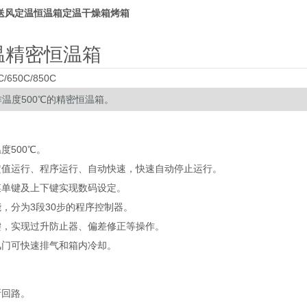
O送风定温恒温箱定温干燥箱烤箱
温精密恒温箱
C/650C/850C
温度500℃的精密恒温箱。
度500℃。
定值运行、程序运行、自动快速，快速自动停止运行。
菜单键及上下键实现数码设定。
，分为3段30步的程序控制器。
键，实现过升防止器、偏差修正等操作。
风门可快速排气和箱内冷却。
断回路。