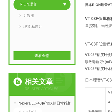
RION理音
日本RION理音V
计数器
VT-03F低量
量控制。当检
理音 粘度计
VT-03F低量
VT-03F粘度计
使
查看全部
读数毫帕·秒 (mPa. 
VT-03F粘度计
体
相关文章
日本理音VT-0
RELATED ARTICLES
V
4
Nexera LC-40色谱仪的日常维护
2025-06-11
测量范围
5