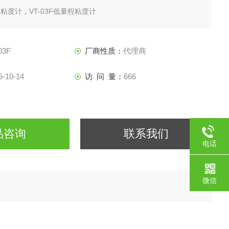
F粘度计，VT-03F低量程粘度计
03F
厂商性质：
代理商
5-10-14
访 问 量：
666
品咨询
联系我们
电话
微信