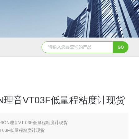
A-2日本进口sumitomo住友化学先进氧化铝粉
AA-07工业级精品
ON理音VT03F低量程粘度计现货
RION理音VT-03F低量程粘度计现货
VT03F低量程粘度计现货