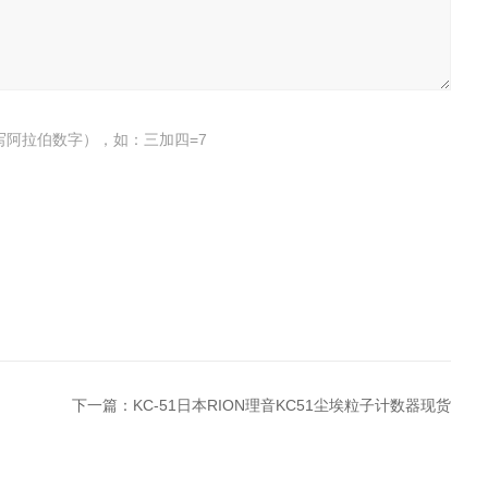
写阿拉伯数字），如：三加四=7
下一篇：
KC-51日本RION理音KC51尘埃粒子计数器现货