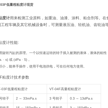
T03F低量程粘度计现货
程粘度计
用来检测工业原料，如重油、油漆、涂料、粘合剂等。在
测工程车辆及其它机械设备时，可测量液压油、轻机油、齿轮油
程粘度计性能:
用旋转汽缸的原理。一个以恒速运转的转子插入被测的液体，液体的粘性
· s) 或 (dPa · S) 。
积小，能单手操作，使用干电池供电，可在任何地方使用。
3F粘度计技术参数
T-03F低量程粘度计
VT-04F高量程粘度计
 号转子
2 ～ 33mPa.s
3 号转子
0.3 ～ 13dPa.s
 号转子
15 ～ 150mPa.s
1 号转子
3 ～ 150dPa.s