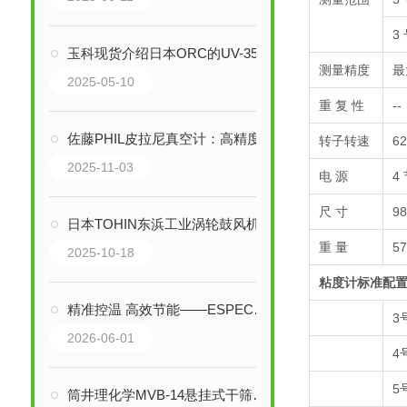
3
玉科现货介绍日本ORC的UV-351使用场景和性能介绍
测量精度
最
2025-05-10
重 复 性
--
佐藤PHIL皮拉尼真空计：高精度真空测量技术全面解析
转子转速
6
2025-11-03
电 源
4
尺 寸
98
日本TOHIN东浜工业涡轮鼓风机的工作原理是什么
重 量
5
2025-10-18
粘度计标准配
精准控温 高效节能——ESPEC爱斯佩克SET-A-040U高低温试验箱技术解析
3
2026-06-01
4
5
筒井理化学MVB-14悬挂式干筛电磁筛振荡机技术解析