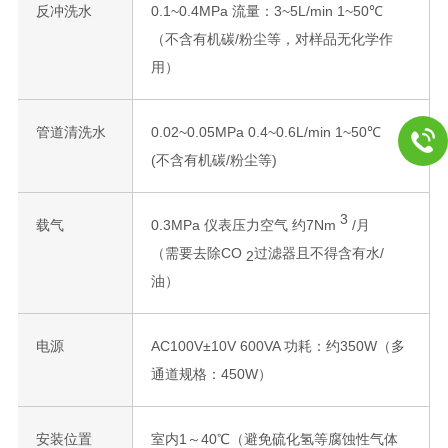
反冲洗水
0.1~0.4MPa 流量：3~5L/min 1~50℃
（不含有机碳/粉尘等，对样品无化学作
用）
管道清洗水
0.02~0.05MPa 0.4~0.6L/min 1~50℃
(不含有机碳/粉尘等)
3
载气
0.3MPa 仪表压力空气 约7Nm
/月
（需要去除CO
过滤器且不得含有水/
2
油）
电源
AC100V±10V 600VA 功耗：约350W（多
通道规格：450W）
安装位置
室内1～40℃（避免硫化氢等腐蚀性气体