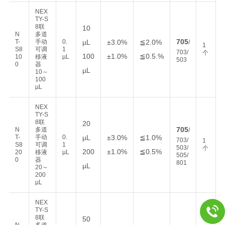
NEX
TY-S
8联
10
N
多道
705
T-
手动
0.
µL
±3.0%
≦2.0%
/
1
S8
可调
1
703/
个
100
±1.0%
≦0.5.%
10
移液
µL
503
0
器
µL
10～
100
µL
NEX
TY-S
8联
20
705
N
多道
/
T-
手动
0.
µL
±3.0%
≦1.0%
703/
1
S8
可调
1
503/
个
200
±1.0%
≦0.5%
20
移液
µL
505/
0
器
801
µL
20～
200
µL
NEX
TY-S
8联
50
N
多道