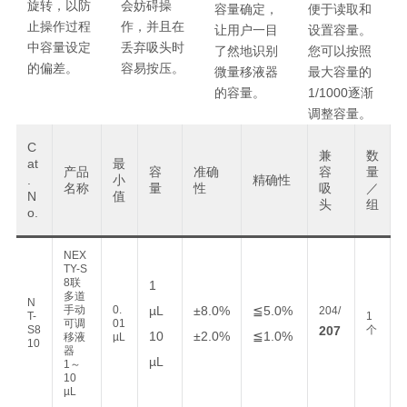
旋转，以防
会妨碍操
容量确定，
便于读取和
止操作过程
作，并且在
让用户一目
设置容量。
中容量设定
丢弃吸头时
了然地识别
您可以按照
的偏差。
容易按压。
微量移液器
最大容量的
的容量。
1/1000逐渐
调整容量。
C
兼
数
at
最
产品
容
准确
容
量
.
小
精确性
名称
量
性
吸
／
N
值
头
组
o.
NEX
TY-S
8联
1
多道
N
手动
0.
µL
±8.0%
≦5.0%
204/
T-
1
可调
01
S8
207
个
10
±2.0%
≦1.0%
移液
µL
10
器
µL
1～
10
µL