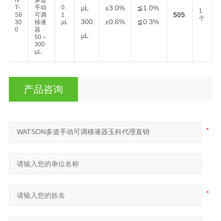
T-
手动
0.
µL
±3.0%
≦1.0%
1
505
S8
可调
1
个
300
±0.6%
≦0.3%
30
移液
µL
0
器
µL
50～
300
µL
产品咨询