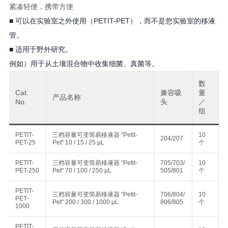
紧凑轻便，携带方便
■ 可以在实验室之外使用（PETIT-PET），而不是您实验室的移液
管。
■ 适用于野外研究。
例如）用于从土壤混合物中收集细菌、真菌等。
数
Cat.
兼容吸
量
产品名称
No.
头
／
组
PETIT-
三档容量可变简易移液器 “Petit-
10
204/207
PET-25
Pet" 10 / 15 / 25 µL
个
PETIT-
三档容量可变简易移液器 “Petit-
705/703/
10
PET-250
Pet" 70 / 100 / 250 µL
505/801
个
PETIT-
三档容量可变简易移液器 “Petit-
706/804/
10
PET-
Pet" 200 / 300 / 1000 µL
806/805
个
1000
PETIT-