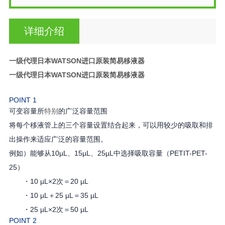
详细介绍
一级代理日本WATSON进口原装简易移液器
一级代理日本WATSON进口原装简易移液器
POINT 1
可变容量所
特别
的广泛容量范围
将每个移液管上的三个容量设置结合起来，可以用较少的吸取和排
出操作来适应广泛的容量范围。
例如）能够从10µL、15µL、25µL中选择吸取容量（PETIT-PET-
25）
・10 µL×2次＝20 µL
・10 µL＋25 µL＝35 µL
・25 µL×2次＝50 µL
POINT 2