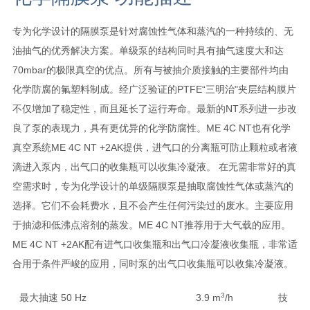
专为化学设计的隔膜泵是针对腐蚀性气体和蒸汽的一种持续的、无
油抽气的优秀解决方案。单级泵的结构同时具有抽气速度大和达
70mbar的极限真空的优点。所有与被抽介质接触的主要部件均由
化学防腐的氟塑料制成。经广泛验证的PTFE“三明治"夹层结构膜片
不仅增加了稳定性，而且延长了运行寿命。最新的NT系列进一步改
良了泵的表现力，具有更优异的化学防腐性。ME 4C NT也有化学
真空系统ME 4C NT +2AK提供，进气口的分离瓶可防止颗粒或者液
滴进入泵内，出气口的收集瓶可以收集冷凝液。 在无需非常好的真
空需求时，专为化学设计的单级隔膜泵是抽取腐蚀性气体或蒸汽的
选择。它们不会耗费水，且不会产生任何污染过的废水。主要应用
于抽滤和低沸点溶剂的蒸发。ME 4C NT推荐用于大气载的应用。
ME 4C NT +2AK配有进气口收集瓶和出气口冷凝液收集瓶，非常适
合用于条件严峻的应用，同时泵的出气口收集瓶可以收集冷凝液。
3
最大抽速 50 Hz
3.9 m
/h
技