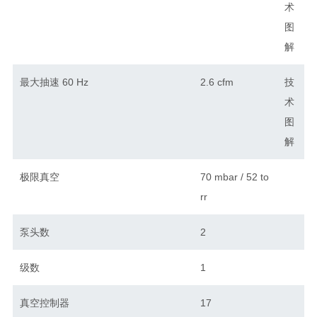
术
图
解
最大抽速 60 Hz
2.6 cfm
技
术
图
解
极限真空
70 mbar / 52 to
rr
泵头数
2
级数
1
真空控制器
17