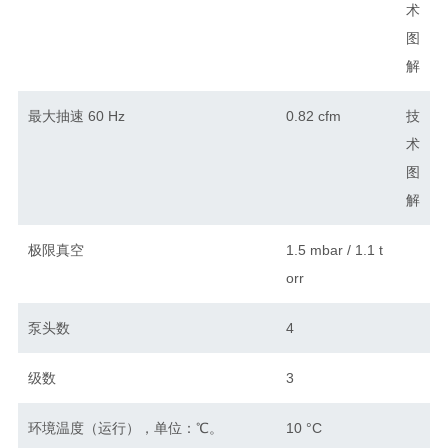
术
图
解
最大抽速 60 Hz
0.82 cfm
技
术
图
解
极限真空
1.5 mbar / 1.1 t
orr
泵头数
4
级数
3
环境温度（运行），单位：℃。
10 °C