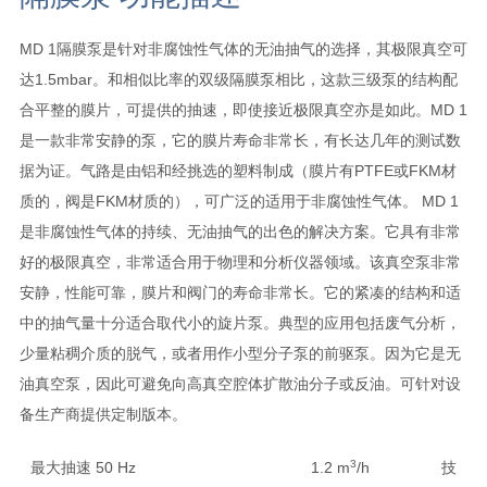
MD 1隔膜泵是针对非腐蚀性气体的无油抽气的选择，其极限真空可
达1.5mbar。和相似比率的双级隔膜泵相比，这款三级泵的结构配
合平整的膜片，可提供的抽速，即使接近极限真空亦是如此。MD 1
是一款非常安静的泵，它的膜片寿命非常长，有长达几年的测试数
据为证。气路是由铝和经挑选的塑料制成（膜片有PTFE或FKM材
质的，阀是FKM材质的），可广泛的适用于非腐蚀性气体。 MD 1
是非腐蚀性气体的持续、无油抽气的出色的解决方案。它具有非常
好的极限真空，非常适合用于物理和分析仪器领域。该真空泵非常
安静，性能可靠，膜片和阀门的寿命非常长。它的紧凑的结构和适
中的抽气量十分适合取代小的旋片泵。典型的应用包括废气分析，
少量粘稠介质的脱气，或者用作小型分子泵的前驱泵。因为它是无
油真空泵，因此可避免向高真空腔体扩散油分子或反油。可针对设
备生产商提供定制版本。
3
最大抽速 50 Hz
1.2 m
/h
技