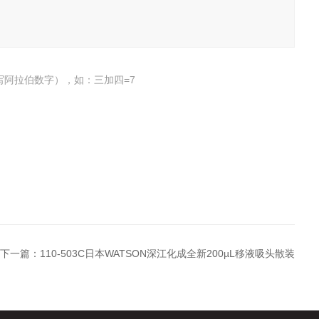
写阿拉伯数字），如：三加四=7
下一篇：
110-503C日本WATSON深江化成全新200µL移液吸头散装