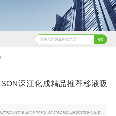
2日本进口sumitomo住友化学*氧化铝粉
AA-07工业级精品sumit
板
TSON深江化成精品推荐移液吸
ATSON深江化成122-703C/122-703CS精品推荐移液吸头预装