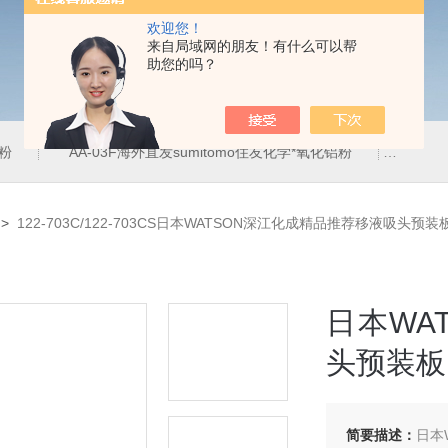
欢迎您！
来自局域网的朋友！有什么可以帮
助您的吗？
铝粉
AA-03F海外直发sumitomo住友化学*氧化铝粉
AA-
>
122-703C/122-703CS日本WATSON深江化成精品推荐移液吸头预装
日本WA
头预装板
简要描述：
日本W