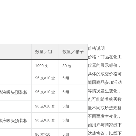
价格说明
数量／组
数量／箱子
价格：商品在化工
仪器的展示标价，
1000 支
30 包
具体的成交价格可
96 支×10 盒
5 组
能因商品参加活动
等情况发生变化，
96 支×10 盒
5 组
也可能随着购买数
96 支×10 盒
5 组
量不同或所选规格
不同而发生变化，
96 支×10 盒
5 组
如用户与商家线下
达成协议，以线下
96 本×10
5 组