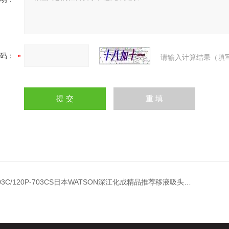
码：
请输入计算结果（填
703C/120P-703CS日本WATSON深江化成精品推荐移液吸头盒装