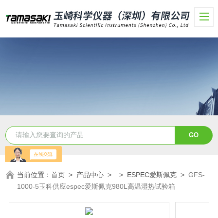
当前位置：
首页
>
产品中心
> >
ESPEC爱斯佩克
>
GFS-
1000-5玉科供应espec爱斯佩克980L高温湿热试验箱