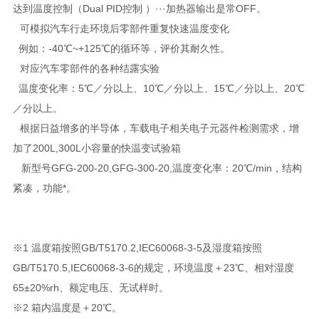
达到温度控制（Dual PID控制 ）···加热器输出是常OFF。
可模拟汽车行走环境后零部件重复快速温度变化
例如：-40℃~+125℃的循环等，评价其耐久性。
对应汽车零部件的各种结露实验
温度变化率：5℃／分以上、10℃／分以上、15℃／分以上、20℃
／分以上。
根据日益增多的半导体，车载电子相关电子元器件检测需求，增
加了200L,300L小容量的快温变试验箱
新型号GFG-200-20,GFG-300-20,温度变化率：20℃/min，结构
紧凑，功能*。
※1 温度箱按照GB/T5170.2,IEC60068-3-5及湿度箱按照
GB/T5170.5,IEC60068-3-6的规定，环境温度＋23℃、相对湿度
65±20%rh、额定电压、无试样时。
※2 箱内温度是＋20℃。