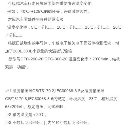
可模拟汽车行走环境后零部件重复快速温度变化
例如：-40℃~+125℃的循环等，评价其耐久性。
对应汽车零部件的各种结露实验
温度变化率：5℃／分以上、10℃／分以上、15℃／分以上、20℃
／分以上。
根据日益增多的半导体，车载电子相关电子元器件检测需求，增
加了200L,300L小容量的快温变试验箱
新型号GFG-200-20,GFG-300-20,温度变化率：20℃/min，结构
紧凑，功能*。
※1 温度箱按照GB/T5170.2,IEC60068-3-5及湿度箱按照
GB/T5170.5,IEC60068-3-6的规定，环境温度＋23℃、相对湿度
65±20%rh、额定电压、无试样时。
※2 箱内温度是＋20℃。
※3 不包括突出部分。[ ]内的尺寸包括突出部分。