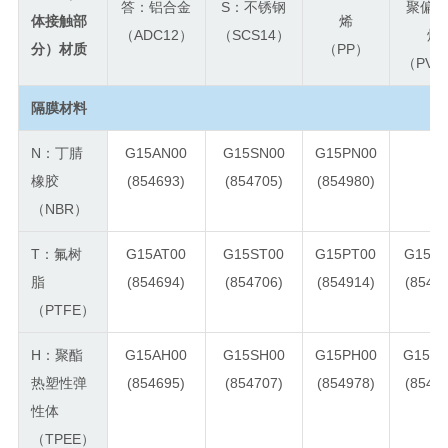
答：铝合金
S：不锈钢
聚偏
体接触部
烯
（ADC12）
（SCS14）
烯
分）材质
（PP）
（PVD
隔膜材料
N：丁腈
G15AN00
G15SN00
G15PN00
-
橡胶
(854693)
(854705)
(854980)
（NBR）
T：氟树
G15AT00
G15ST00
G15PT00
G15VT
脂
(854694)
(854706)
(854914)
(8549
（PTFE）
H：聚酯
G15AH00
G15SH00
G15PH00
G15VH
热塑性弹
(854695)
(854707)
(854978)
(8549
性体
（TPEE）