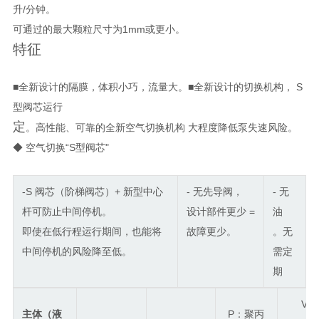
升/分钟。
可通过的最大颗粒尺寸为1mm或更小。
特征
■全新设计的隔膜
，体积小巧，流量大
。■全新设计的
切换
机构， S
型阀芯运行
定
。高性能、可靠的全新空气切换机构 大程度降低泵失速风险。
◆ 空气切换“S型阀芯"
-S 阀芯（阶梯阀芯）+ 新型中心
- 无先导阀，
- 无
杆可防止中间停机。
设计部件更少 =
油
即使在低行程运行期间，也能将
故障更少。
。无
中间停机的风险降至低。
需定
期
V：
主体（液
P：聚丙