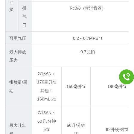
连
排
Rc3/8（带消音器）
接
气
口
可用气压
0.2～0.7MPa
*1
最大排放
0.7兆帕
压力
G15AN：
170毫升
排放量/周
*2
150毫升
190毫升
*2
*2
期
其他：
160mL
※2
G15AN：
60升/分钟
最大吐出
56升/分钟
62升/分钟
※3
*3
量
*3