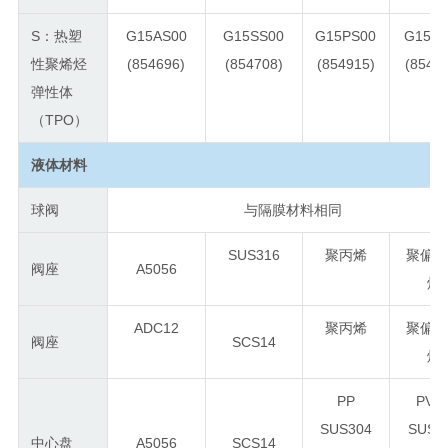
S：热塑
G15AS00
G15SS00
G15PS00
G15VS
性聚烯烃
(854696)
(854708)
(854915)
(8549
弹性体
（TPO）
液体材料
球阀
与隔膜材料相同
SUS316
聚丙烯
聚偏
阀座
A5056
烯
ADC12
聚丙烯
聚偏
阀座
SCS14
烯
PP
PVD
SUS304
SUS3
中心盘
A5056
SCS14