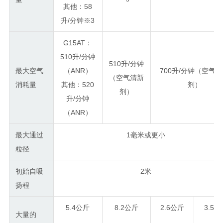
其他：58
升/分钟
※3
G15AT：
510升/分钟
510升/分钟
最大空气
（ANR）
700升/分钟（空气
（空气清新
消耗量
其他：520
剂）
剂）
升/分钟
（ANR）
最大通过
1毫米或更小
粒径
初始自吸
2米
扬程
5.4公斤
8.2公斤
2.6公斤
3.5
大量的