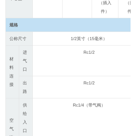
（插入
（插
件）
件
规格
公称尺寸
1/2英寸（15毫米）
进
Rc1/2
材
气
料
口
连
出
Rc1/2
接
路
供
Rc1/4（带气阀）
给
空
入
气
口