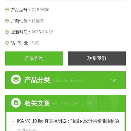
■主要用途
酒精/乙醇输送 /润滑油/液压油输送 /辊涂机涂料供给 /
产品型号：
G15AS00
切削油回收 /纯水及化学药剂输送 /粘合剂涂抹 /釉料喷涂 /设备
厂商性质：
代理商
安装 /
油墨、颜料转移等
更新时间：
2025-10-16
访 问 量：
525
产品咨询
联系我们
产品分类
CLASSIFICATION
相关文章
RELATED ARTICLES
IKA VC 10 lite 真空控制器：轻量化设计与精准控制的融合
2026-03-23