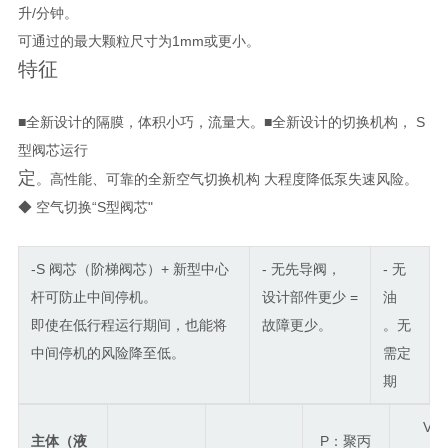
升/分钟。
可通过的最大颗粒尺寸为1mm或更小。
特征
■全新设计的隔膜
，体积小巧，流量大
。■全新设计的
切换
机构， S
型阀芯运行
定
。高性能、可靠的全新空气切换机构 大程度降低泵失速风险。
◆ 空气切换“S型阀芯"
-S 阀芯（阶梯阀芯）+ 新型中心
- 无先导阀，
- 无
杆可防止中间停机。
设计部件更少 =
油
即使在低行程运行期间，也能将
故障更少。
。无
中间停机的风险降至低。
需定
期
V：
主体（液
P：聚丙