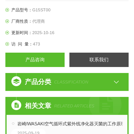
■主要用途
酒精/乙醇输送 /润滑油/液压油输送 /辊涂机涂料供给 /
产品型号：
G15ST00
切削油回收 /纯水及化学药剂输送 /粘合剂涂抹 /釉料喷涂 /设备
厂商性质：
代理商
安装 /
油墨、颜料转移等
更新时间：
2025-10-16
访 问 量：
473
产品咨询
联系我们
产品分类
CLASSIFICATION
相关文章
RELATED ARTICLES
岩崎IWASAKI空气循环式紫外线净化器灭菌的工作原理
2025-09-19