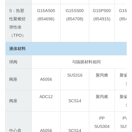
S：热塑
G15AS00
G15SS00
G15PS00
G15VS
性聚烯烃
(854696)
(854708)
(854915)
(8549
弹性体
（TPO）
液体材料
球阀
与隔膜材料相同
SUS316
聚丙烯
聚偏
阀座
A5056
烯
ADC12
聚丙烯
聚偏
阀座
SCS14
烯
PP
PVD
SUS304
SUS3
中心盘
A5056
SCS14