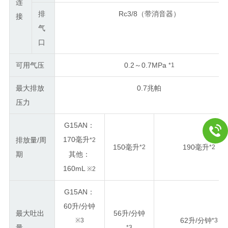
连
排
Rc3/8（带消音器）
接
气
口
可用气压
0.2～0.7MPa
*1
最大排放
0.7兆帕
压力
G15AN：
170毫升
排放量/周
*2
150毫升
190毫升
*2
*2
期
其他：
160mL
※2
G15AN：
60升/分钟
最大吐出
56升/分钟
62升/分钟
※3
*3
量
*3