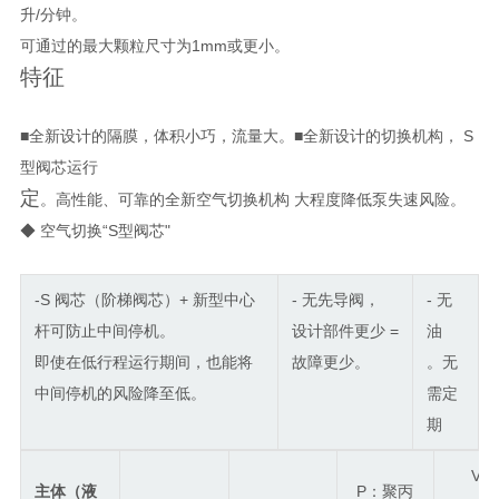
升/分钟。
可通过的最大颗粒尺寸为1mm或更小。
特征
■全新设计的隔膜
，体积小巧，流量大
。■全新设计的
切换
机构， S
型阀芯运行
定
。高性能、可靠的全新空气切换机构 大程度降低泵失速风险。
◆ 空气切换“S型阀芯"
-S 阀芯（阶梯阀芯）+ 新型中心
- 无先导阀，
- 无
杆可防止中间停机。
设计部件更少 =
油
即使在低行程运行期间，也能将
故障更少。
。无
中间停机的风险降至低。
需定
期
V：
主体（液
P：聚丙