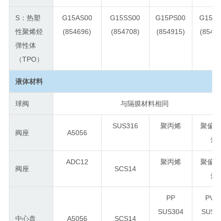
S：热塑
G15AS00
G15SS00
G15PS00
G15VS
性聚烯烃
(854696)
(854708)
(854915)
(8549
弹性体
（TPO）
液体材料
球阀
与隔膜材料相同
SUS316
聚丙烯
聚偏
阀座
A5056
烯
ADC12
聚丙烯
聚偏
阀座
SCS14
烯
PP
PVD
SUS304
SUS3
中心盘
A5056
SCS14