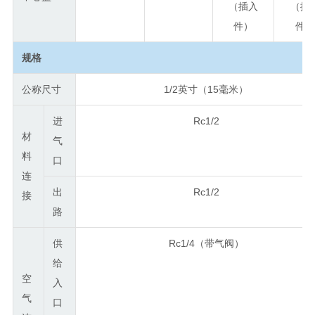
（插入
（插
件）
件
规格
公称尺寸
1/2英寸（15毫米）
进
Rc1/2
材
气
料
口
连
出
Rc1/2
接
路
供
Rc1/4（带气阀）
给
空
入
气
口