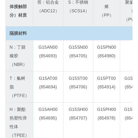
答：铝合金
S：不锈钢
聚偏
体接触部
烯
（ADC12）
（SCS14）
烯
分）材质
（PP）
（PVD
隔膜材料
N：丁腈
G15AN00
G15SN00
G15PN00
-
橡胶
(854693)
(854705)
(854980)
（NBR）
T：氟树
G15AT00
G15ST00
G15PT00
G15VT
脂
(854694)
(854706)
(854914)
(8549
（PTFE）
H：聚酯
G15AH00
G15SH00
G15PH00
G15VH
热塑性弹
(854695)
(854707)
(854978)
(8549
性体
（TPEE）