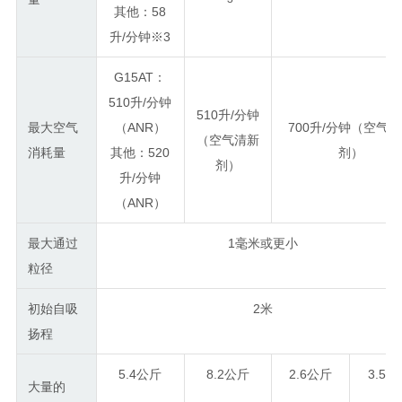
其他：58
升/分钟
※3
G15AT：
510升/分钟
510升/分钟
最大空气
（ANR）
700升/分钟（空气
（空气清新
消耗量
其他：520
剂）
剂）
升/分钟
（ANR）
最大通过
1毫米或更小
粒径
初始自吸
2米
扬程
5.4公斤
8.2公斤
2.6公斤
3.5
大量的