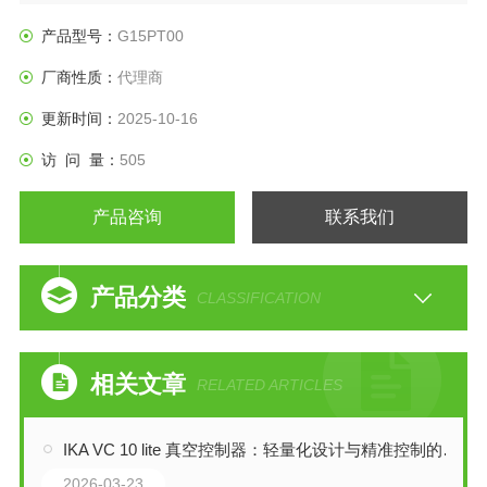
■主要用途
酒精/乙醇输送 /润滑油/液压油输送 /辊涂机涂料供给 /
产品型号：
G15PT00
切削油回收 /纯水及化学药剂输送 /粘合剂涂抹 /釉料喷涂 /设备
厂商性质：
代理商
安装 /
油墨、颜料转移等
更新时间：
2025-10-16
访 问 量：
505
产品咨询
联系我们
产品分类
CLASSIFICATION
相关文章
RELATED ARTICLES
IKA VC 10 lite 真空控制器：轻量化设计与精准控制的融合
2026-03-23