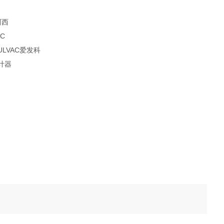
阿西
C
ULVAC爱发科
立计器