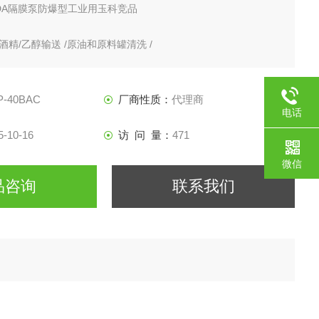
ADA隔膜泵防爆型工业用玉科竞品
 酒精/乙醇输送 /原油和原料罐清洗 /
制备（各种溶剂）/ 泥浆输送
P-40BAC
厂商性质：
代理商
电话
5-10-16
访 问 量：
471
微信
品咨询
联系我们