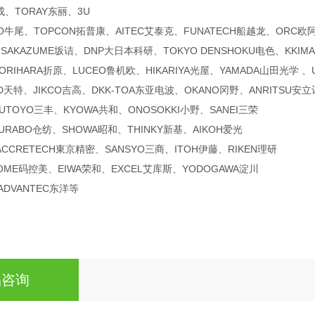
成、TORAY东丽、3U
O牛尾、TOPCON拓普康、AITEC艾泰克、FUNATECH船越龙、ORC欧
SAKAZUME坂诘、DNP大日本科研、TOKYO DENSHOKU电色、KKIMA
ORIHARA折原、LUCEO鲁机欧、HIKARIYA光屋、YAMADA山田光学 、
D天特、JIKCO吉高、DKK-TOA东亚电波、OKANO冈野、ANRITSU安
UTOYO三丰、KYOWA共和、ONOSOKKI小野、SANEI三荣
URABO仓纺、SHOWA昭和、THINKY新基、AIKOH爱光
ACCRETECH東京精密、SANSYO三商、ITOH伊藤、RIKEN理研
OME码控美、EIWA荣和、EXCEL艾库斯、YODOGAWA淀川
ADVANTEC东洋等
品咨询