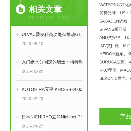
WATSON深江化
相关文章
优势品牌：USHI
RELATED ARTICLES
SAGADEN嵯峨、
S-VANS斯万斯、
ULVAC爱发科高功能低振动GLD-137油回转真空泵技术解析
AND艾安得、T&
2026-06-10
IMV艾目微、MIT
HEIDON新东、K
入门级水分测定的瑞士：梅特勒-托利多HE53卤素水分测定仪技术解析
SURUGA骏河、
RKC理化、MAC
2026-02-28
SEKONIC世光、
KOTOHIRA琴平 KHC-SB-2000 静电清除吸尘刷：精密制造环境的静电与微粒
2026-02-23
产
日本NICHIRYO立洋Nichipet Premium 00-NPP-2超微量移液器技术全解析
2026-04-27