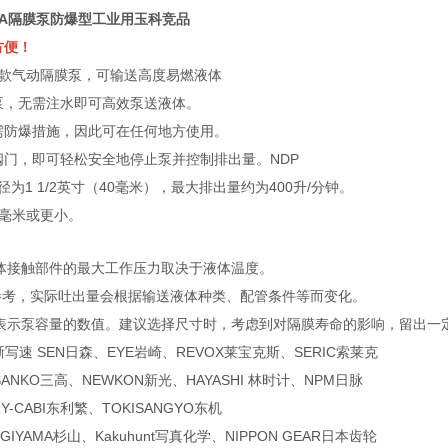
DA隔膜泵防爆型工业用玉科竞品
方便！
是一款气动隔膜泵，可输送高度易燃液体
泵，无需注水即可高效泵送液体
。
需防爆措施，因此可在任何地方使用。
阀门，即可轻松安全地停止泵并控制排出量。NDP
径为1 1/2英寸（40毫米），最大排出量约为400升/分钟。
7毫米或更小。
液体接触部件的最大工作压力取决于液体温度。
供参考，实际吐出量会根据输送液体种类、配管条件等而变化。
是表示泵容量的数值。建议选择尺寸时，考虑到对隔膜寿命的影响，留出一
写速 SEN日森、EYE岩崎、REVOX莱宝克斯、SERIC索莱克
SANKO三高、NEWKON新光、HAYASHI 林时计、NPM日脉
-CABI东利繁、TOKISANGYO东机
UGIYAMA杉山、Kakuhunt写真化学、NIPPON GEAR日本齿轮