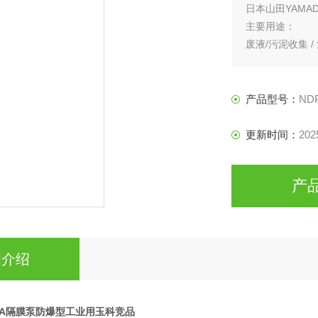
日本山田YAM
主要用途：
废液/污泥收集 /
雨水收集 /原料
产品型号：
ND
更新时间：
202
产
细介绍
DA隔膜泵防爆型工业用玉科竞品