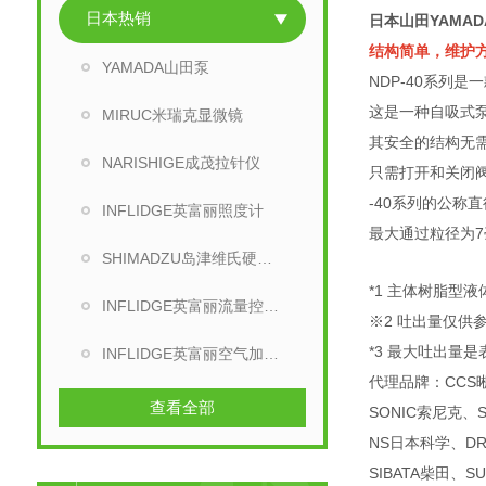
日本热销
日本山田YAMA
结构简单，维护
YAMADA山田泵
NDP-40系列
这是一种自吸式
MIRUC米瑞克显微镜
其安全的结构无
NARISHIGE成茂拉针仪
只需打开和关闭
-40系列的公称直
INFLIDGE英富丽照度计
最大通过粒径为
SHIMADZU岛津维氏硬度计
*1 主体树脂型
INFLIDGE英富丽流量控制器
※2 吐出量仅
*3 最大吐出量
INFLIDGE英富丽空气加热器
代理品牌：CCS晰
查看全部
SONIC索尼克、
NS日本科学、DRY
SIBATA柴田、S