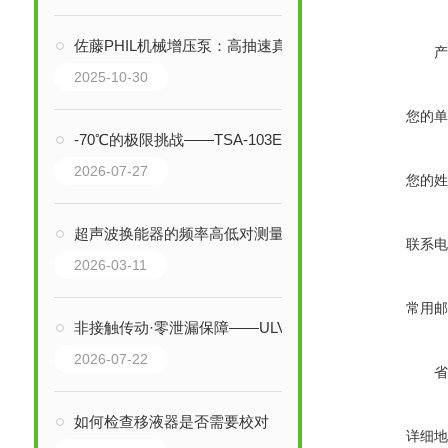
佐藤PHIL机械增压泵：高抽速真空系统的核心引擎
产
2025-10-30
您的单
-70℃的极限挑战——TSA-103ES-W冷热冲击箱如何守护电子元器件可靠性
2026-07-27
您的姓
超声波换能器的频率高低对测量的结果会有什么影响
联系电
2026-03-11
常用邮
非接触传动·零泄漏保障——ULVAC爱发科GHD-101油回转真空泵磁力耦合器
2026-07-22
省
如何检查移液器是否需要校对
详细地