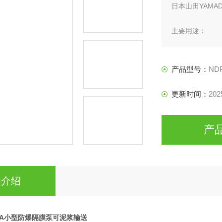
日本山田YAM
主要用途：
废液/污泥收集 /
雨水收集 /原料
产品型号：
ND
更新时间：
202
产
细介绍
DA小型防爆隔膜泵可泥浆输送