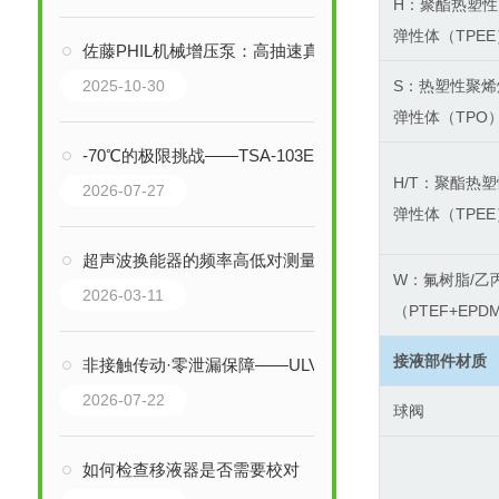
H：聚酯热塑性
弹性体（TPEE
佐藤PHIL机械增压泵：高抽速真空系统的核心引擎
2025-10-30
S：热塑性聚烯
弹性体（TPO
-70℃的极限挑战——TSA-103ES-W冷热冲击箱如何守护电子元器件可靠性
H/T：聚酯热
2026-07-27
弹性体（TPEE
超声波换能器的频率高低对测量的结果会有什么影响
W：氟树脂/乙
2026-03-11
（PTEF+EPD
接液部件材质
非接触传动·零泄漏保障——ULVAC爱发科GHD-101油回转真空泵磁力耦合器
2026-07-22
球阀
如何检查移液器是否需要校对