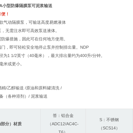
DA小型防爆隔膜泵可泥浆输送
方便！
是一款气动隔膜泵，可输送高度易燃液体
泵，无需注水即可高效泵送液体
。
需防爆措施，因此可在任何地方使用。
阀门，即可轻松安全地停止泵并控制排出量。NDP
径为1 1/2英寸（40毫米），最大排出量约为400升/分钟。
7毫米或更小。
酒精/乙醇输送 /
原油和原料罐清洗 /
备（各种溶剂）
/ 泥浆输送
答：铝合金
S：不锈钢
触部分）材质
（ADC12/AC4C-
（SCS14）
T6）