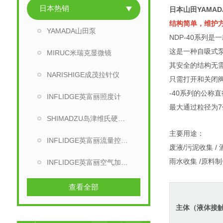
日本热销
日本山田YAMA
结构简单，维护
YAMADA山田泵
NDP-40系列
这是一种自吸式
MIRUC米瑞克显微镜
其安全的结构无
NARISHIGE成茂拉针仪
只需打开和关闭
-40系列的公称直
INFLIDGE英富丽照度计
最大通过粒径为
SHIMADZU岛津维氏硬度计
主要用途：
INFLIDGE英富丽流量控制器
废液/污泥收集 / 
雨水收集 /
原料制
INFLIDGE英富丽空气加热器
查看全部
主体（液体接