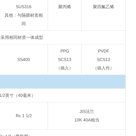
SUS316
聚丙烯
聚四氟乙烯
其他：与隔膜材质相
同
体采用相同材质一体成型
PPG
PVDF
SS400
SCS13
SCS13
（插入）
（插入件）
 1/2英寸（40毫米）
JIS法兰
Rc 1 1/2
10K 40A相当