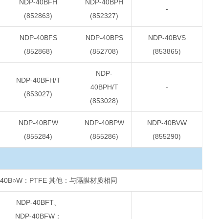
NDP-40BFH
NDP-40BPH
-
(852863)
(852327)
NDP-40BFS
NDP-40BPS
NDP-40BVS
(852868)
(852708)
(853865)
NDP-
NDP-40BFH/T
40BPH/T
-
(853027)
(853028)
NDP-40BFW
NDP-40BPW
NDP-40BVW
(855284)
(855286)
(855290)
DP-40B○W：PTFE 其他：与隔膜材质相同
NDP-40BFT、
NDP-40BFW：