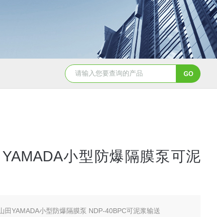
A-2日本进口sumitomo住友化学先进氧化铝粉
AA-07工业级精品
YAMADA小型防爆隔膜泵可泥
山田YAMADA小型防爆隔膜泵 NDP-40BPC可泥浆输送