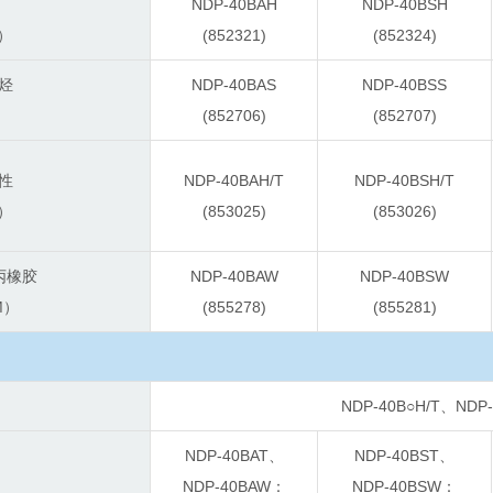
NDP-40BAH
NDP-40BSH
）
(852321)
(852324)
烃
NDP-40BAS
NDP-40BSS
）
(852706)
(852707)
塑性
NDP-40BAH/T
NDP-40BSH/T
）
(853025)
(853026)
丙橡胶
NDP-40BAW
NDP-40BSW
M）
(855278)
(855281)
NDP-40B○H/T、N
NDP-40BAT、
NDP-40BST、
NDP-40BAW：
NDP-40BSW：