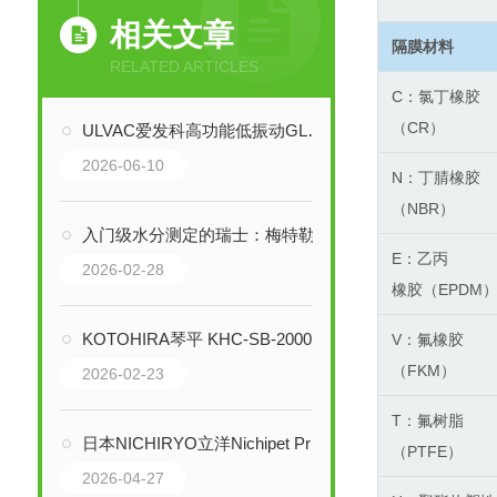
相关文章
隔膜材料
RELATED ARTICLES
C：氯丁橡胶
（CR）
ULVAC爱发科高功能低振动GLD-137油回转真空泵技术解析
2026-06-10
N：丁腈橡胶
（NBR）
入门级水分测定的瑞士：梅特勒-托利多HE53卤素水分测定仪技术解析
E：乙丙
2026-02-28
橡胶（EPDM
KOTOHIRA琴平 KHC-SB-2000 静电清除吸尘刷：精密制造环境的静电与微粒
V：氟橡胶
（FKM）
2026-02-23
T：氟树脂
日本NICHIRYO立洋Nichipet Premium 00-NPP-2超微量移液器技术全解析
（PTFE）
2026-04-27