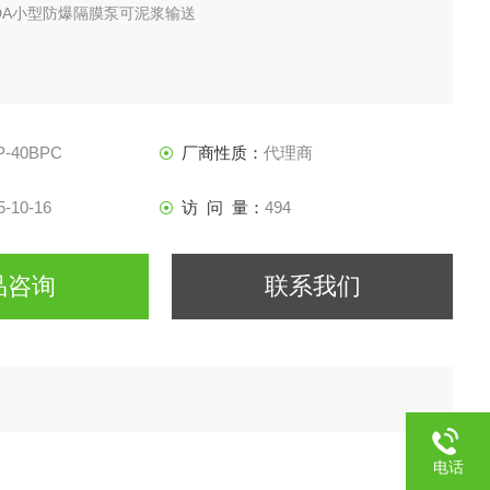
ADA小型防爆隔膜泵可泥浆输送
 酒精/乙醇输送 /原油和原料罐清洗 /
制备（各种溶剂）/ 泥浆输送
P-40BPC
厂商性质：
代理商
5-10-16
访 问 量：
494
品咨询
联系我们
电话