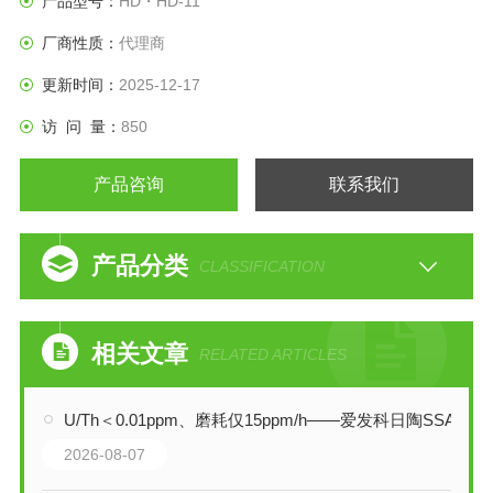
产品型号：
HD・HD-11
厂商性质：
代理商
更新时间：
2025-12-17
访 问 量：
850
产品咨询
联系我们
产品分类
CLASSIFICATION
相关文章
RELATED ARTICLES
U/Th＜0.01ppm、磨耗仅15ppm/h——爱发科日陶SSA-999W如何守护材料纯净度
2026-08-07