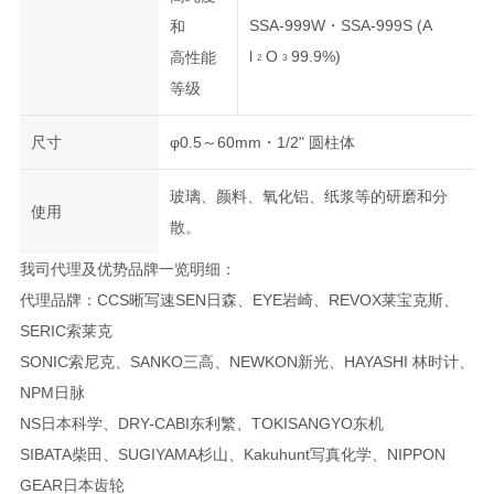
SSA-999W・SSA-999S (A
和
l
O
99.9%)
高性能
2
3
等级
尺寸
φ0.5～60mm・1/2" 圆柱体
玻璃、颜料、氧化铝、纸浆等的研磨和分
使用
散。
我司代理及优势品牌一览明细：
代理品牌：CCS晰写速
SEN日森、EYE岩崎、REVOX莱宝克斯、
SERIC索莱克
SONIC索尼克、SANKO三高、NEWKON新光、HAYASHI 林时计、
NPM日脉
NS日本科学、DRY-CABI东利繁、TOKISANGYO东机
SIBATA柴田、SUGIYAMA杉山、Kakuhunt写真化学、NIPPON
GEAR日本齿轮