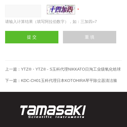
请输入计算结果（填写阿拉伯数字），如：三加四=7
上一篇：
YTZ®・YTZ® - S玉科代理NIKKATO日淘工业级氧化锆球
下一篇：
KDC-CH01玉科代理日本KOTOHIRA琴平除尘器清洁箍