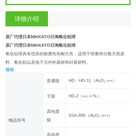
详细介绍
原厂代理日本NIKKATO日淘氧化铝球
原厂代理日本NIKKATO日淘氧化铝球
氧化铝球具有优异的耐磨性和耐久性，适用于研磨和分散天然原
料、氧化铝以及电子元件的基材和封装材料。
规格
HD・
HD-11（Al₂O₃
）
普通级
93
%
HD-2（
%
）
干级
Al₂O₃
92
高纯度
SSA-995（
Al₂O₃
）
99.5
%
级
物品符号
高纯度