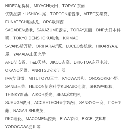
NIDEC尼得科、MIYACHI天田、TORAY 东丽
优势品牌：USHIO牛尾、TOPCON拓普康、AITEC艾泰克、
FUNATECH船越龙、ORC欧阿西
SAGADEN嵯峨、SAKAZUME坂诘、TORAY东丽、DNP大日本科
研、TOKYO DENSHOKU电色、KKIMAC
S-VANS斯万斯、ORIHARA折原、LUCEO鲁机欧、HIKARIYA光
屋、YAMADA山田光学
AND艾安得、T&D天特、JIKCO吉高、DKK-TOA东亚电波、
OKANO冈野、ANRITSU安立计器
IMV艾目微、MITUTOYO三丰、KYOWA共和、ONOSOKKI小野、
SANEI三荣、HEIDON新东科学KURABO仓纺、SHOWA昭和、
THINKY新基、AIKOH爱光、SEM坂本电机
SURUGA骏河、ACCRETECH東京精密、SANSYO三商、ITOH伊
藤、NAGARISHI成茂、
RKC理化、MACOME码控美、EIWA荣和、EXCEL艾库斯、
YODOGAWA淀川等