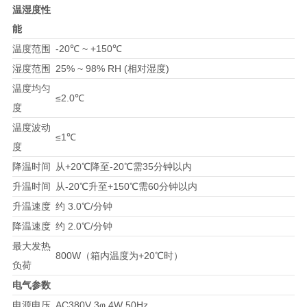
温湿度性
能
温度范围
-20℃ ~ +150℃
湿度范围
25% ~ 98% RH (相对湿度)
温度均匀
≤2.0℃
度
温度波动
≤1℃
度
降温时间
从+20℃降至-20℃需35分钟以内
升温时间
从-20℃升至+150℃需60分钟以内
升温速度
约 3.0℃/分钟
降温速度
约 2.0℃/分钟
最大发热
800W（箱内温度为+20℃时）
负荷
电气参数
电源电压
AC380V 3φ 4W 50Hz