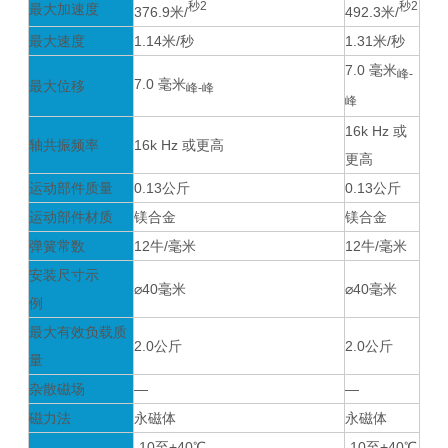
秒2
秒2
最大加速度
376.9米/
492.3米/
最大速度
1.14米/秒
1.31米/秒
7.0 毫米
峰-
7.0 毫米
最大位移
峰-峰
峰
16k Hz 或
轴共振频率
16k Hz 或更高
更高
运动部件质量
0.13公斤
0.13公斤
运动部件材质
镁合金
镁合金
弹簧常数
12牛/毫米
12牛/毫米
安装尺寸示
⌀40毫米
⌀40毫米
例
最大有效负载质
2.0公斤
2.0公斤
量
杂散磁场
―
―
磁力法
永磁体
永磁体
-10至+40℃
-10至+40℃