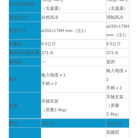
运行环境条件
（无凝露）
（无凝露）
冷却方式
自然风冷
强制风冷
⌀150×178H
外形尺寸
⌀150×178H mm（注1）
mm（注1）
大量的
9.5公斤
9.5公斤
兼容功率放大器
371-A
372-A
鼓风机
―
是的
输入电缆 x
输入电缆 x 1
配件
1
手柄 x 2
手柄 x 2
耳轴支架
耳轴支架
选项
（质量
（质量2.4kg）
2.4kg）
模型
512-D
512-D/A
高频型