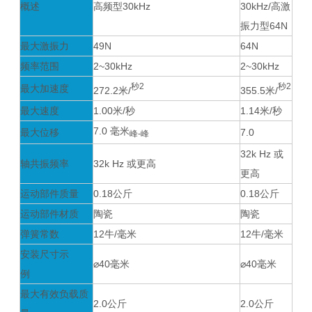
概述
高频型30kHz
30kHz/高激
振力型64N
最大激振力
49N
64N
频率范围
2~30kHz
2~30kHz
秒2
秒2
最大加速度
272.2米/
355.5米/
最大速度
1.00米/秒
1.14米/秒
7.0 毫米
最大位移
7.0
峰-峰
32k Hz 或
轴共振频率
32k Hz 或更高
更高
运动部件质量
0.18公斤
0.18公斤
运动部件材质
陶瓷
陶瓷
弹簧常数
12牛/毫米
12牛/毫米
安装尺寸示
⌀40毫米
⌀40毫米
例
最大有效负载质
2.0公斤
2.0公斤