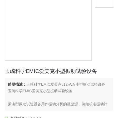
玉崎科学EMIC爱美克小型振动试验设备
简要描述：
玉崎科学EMIC爱美克512-A/A 小型振动试验设备
玉崎科学EMIC爱美克小型振动试验设备
紧凑型振动试验设备用作振动分析的激励源，例如校准振动计
和测量机械阻抗，并用于小型和轻型试件的抗振性测试。
512-D 和 513-D 振动发生器是第一个在其运动部件中使用陶瓷