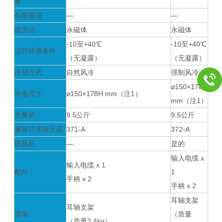
量
杂散磁场
―
―
磁力法
永磁体
永磁体
-10至+40℃
-10至+40℃
运行环境条件
（无凝露）
（无凝露）
冷却方式
自然风冷
强制风冷
⌀150×178H
外形尺寸
⌀150×178H mm（注1）
mm（注1）
大量的
9.5公斤
9.5公斤
兼容功率放大器
371-A
372-A
鼓风机
―
是的
输入电缆 x
输入电缆 x 1
配件
1
手柄 x 2
手柄 x 2
耳轴支架
耳轴支架
选项
（质量
（质量2.4kg）