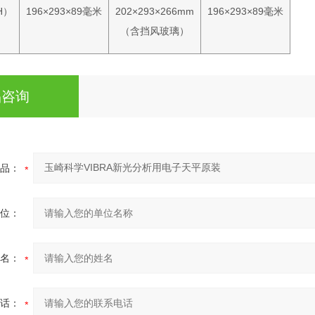
H）
196×293×89毫米
202×293×266mm
196×293×89毫米
（含挡风玻璃）
品咨询
品：
位：
名：
话：