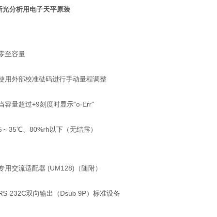
A新光分析用电子天平原装
零至容量
使用外部校准砝码进行手动量程调整
当容量超过+9刻度时显示“o-Err"
5～35℃、80%rh以下（无结露）
专用交流适配器 (UM128)（随附）
RS-232C双向输出（Dsub 9P）标准设备