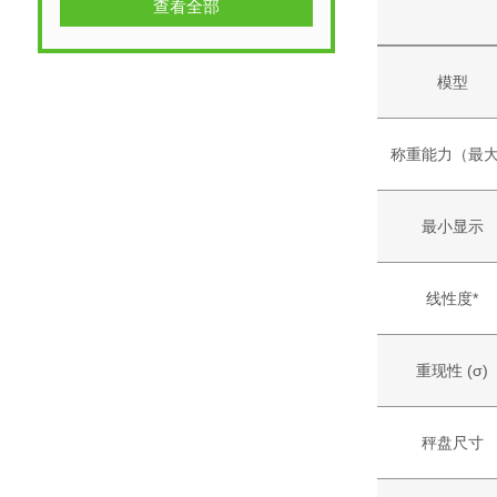
查看全部
模型
称重能力（最
最小显示
线性度*
重现性 (σ)
秤盘尺寸