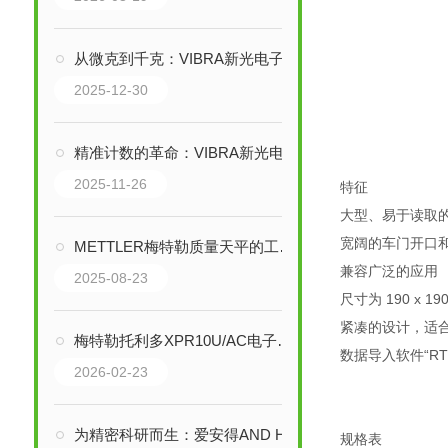
从微克到千克：VIBRA新光电子天平的技术革新与精密世界构建
2025-12-30
精准计数的革命：VIBRA新光电子秤与音叉传感器技术解析
2025-11-26
特征
大型、易于读取
宽阔的车门开口
METTLER梅特勒质量天平的工作原理是什么
兼容广泛的应用
2025-08-23
尺寸为 190 x 1
紧凑的设计，适合 
梅特勒托利多XPR10U/AC电子天平：重新定义超微量称量的精度
数据导入软件“R
2026-02-23
为精密科研而生：爱安得AND HR-251A分析电子天平的双量程智慧
规格表