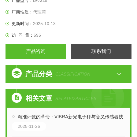
产品型号：
BA-225
・分体式结构
厂商性质：
代理商
称重部分体积小，不易受气流影响，节省空间。
・所有型号
更新时间：
2025-10-13
带自动门 BA-T 系列：带触摸屏的彩色 LCD 显示屏
访 问 量：
595
BA 系列：单色 LCD 显示屏
BA-TE 型号、BA-E 型号：标配无风离子发生器
产品咨询
联系我们
1μg：4 个
产品分类
CLASSIFICATION
相关文章
RELATED ARTICLES
精准计数的革命：VIBRA新光电子秤与音叉传感器技术解析
2025-11-26