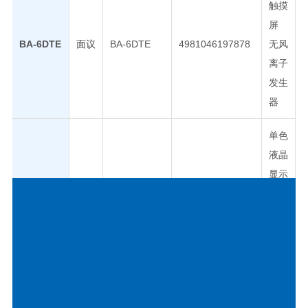
触摸
屏
BA-6DTE
面议
BA-6DTE
4981046197878
无风
离子
发生
器
单色
液晶
显示
屏
BA-6DE
面议
BA6DE
4981046197779
配备
无风
离子
发生
器