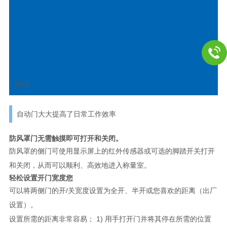
单色
液晶
BA-125D
面议
BA125D
4981046197823
显示
屏
特征
自动门大大提高了日常工作效率
防风罩门无需触摸即可打开和关闭。
防风罩的侧门可使用显示屏上的红外传感器或可选的脚踏开关打开
和关闭，从而可以顺利、高效地进入称量室。
轻松设置开门宽度您
可以将两侧门的开/关宽度设置为全开、半开或您喜欢的距离（出厂
设置）。
设置所需的距离非常容易； 1) 用手打开门并将其停在所需的位置