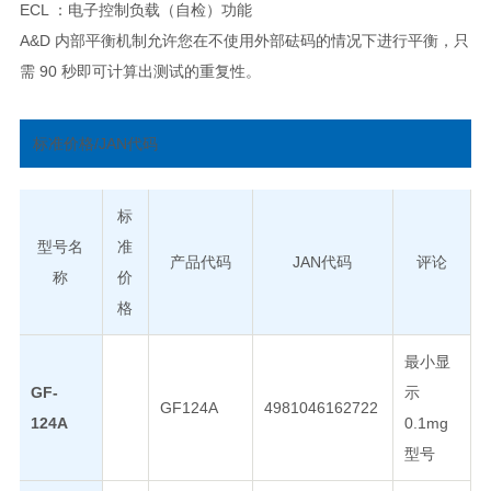
ECL ：电子控制负载（自检）功能
A&D 内部平衡机制允许您在不使用外部砝码的情况下进行平衡，只
需 90 秒即可计算出测试的重复性。
标准价格/JAN代码
标
型号名
准
产品代码
JAN代码
评论
称
价
格
最小显
GF-
示
GF124A
4981046162722
124A
0.1mg
型号