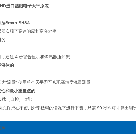
ND进口基础电子天平原装
Smart SHS®
感器实现了高速响应和高分辨率
时的
，通过 4 步警告显示和蜂鸣器通知您
等液体的
为“流量" 使用单个天平即可实现高精度流量测量
复性和最小重量值的
制负载（自检）功能
机制允许您在不使用外部砝码的情况下进行平衡，只需 90 秒即可计算出测
代码