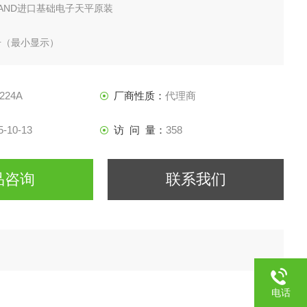
AND进口基础电子天平原装
型号（最小显示）
号
224A
厂商性质：
代理商
5-10-13
访 问 量：
358
品咨询
联系我们
电话