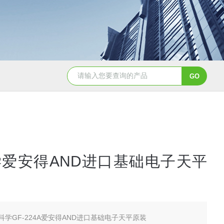
2日本进口sumitomo住友化学*氧化铝粉
AA-07工业级精品sumit
爱安得AND进口基础电子天平
科学GF-224A爱安得AND进口基础电子天平原装