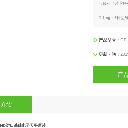
玉崎科学爱安得
0.1mg：3种
0.001g：6种型
0.01g：5种型号
0.1g：2种型号
产品型号：
GF-
更新时间：
202
产
细介绍
ND进口基础电子天平原装