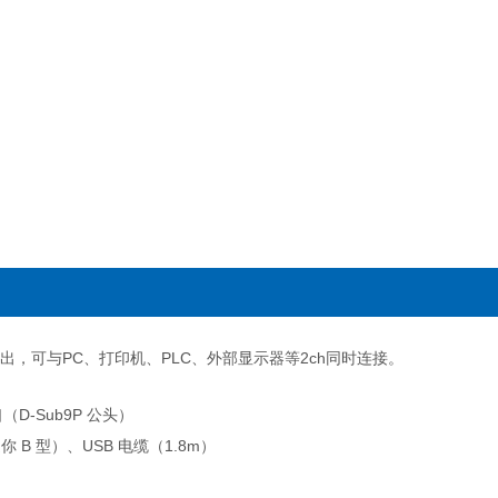
输出，可与PC、打印机、PLC、外部显示器等2ch同时连接。
口（D-Sub9P 公头）
你 B 型）、USB 电缆（1.8m）