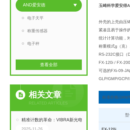
AND爱安德
玉崎科学爱安得A
电子天平
外壳的上壳由压
紧凑且易于操作的 
称重传感器
统计计算功能，
电子秤
称重模式g（克）
RS-232C接口
FX-120i / FX-
查看全部
可选的FXi-0
GLP/GMP/G
相关文章
标准价格/JAN
RELATED ARTICLES
型
精准计数的革命：VIBRA新光电子秤与音叉传感器技术解析
2025-11-26
FX-120i