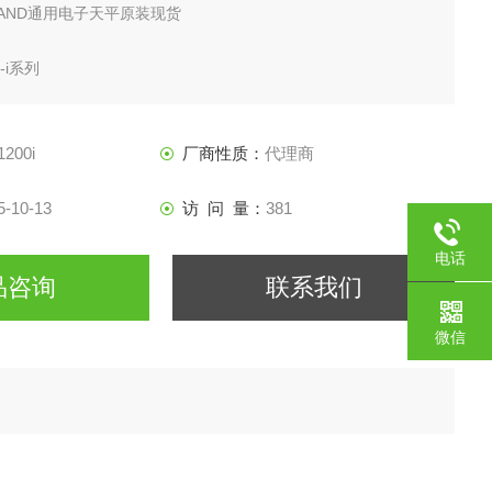
AND通用电子天平原装现货
-i系列
1200i
厂商性质：
代理商
5-10-13
访 问 量：
381
电话
品咨询
联系我们
微信