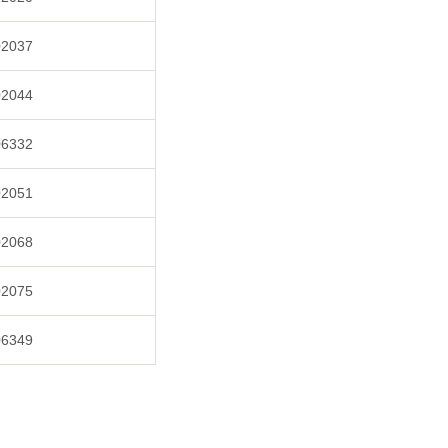
02037
02044
06332
02051
02068
02075
06349