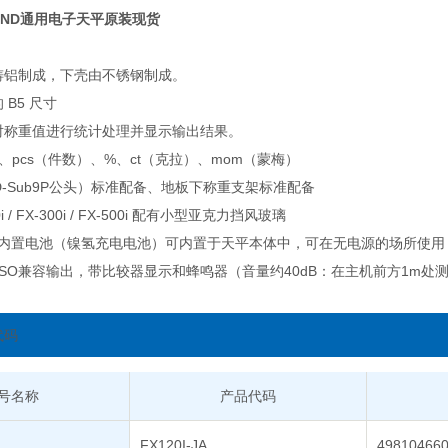
ND通用电子天平原装现货
铸铝制成，下壳由不锈钢制成。
B5 尺寸
对称重值进行统计处理并显示输出结果。
、pcs（件数）、%、ct（克拉）、mom（蒙梅）
（D-Sub9P公头）标准配备、地板下称重支架标准配备
200i / FX-300i / FX-500i 配有小型亚克力挡风玻璃
9-JA内置电池（镍氢充电电池）可内置于天平本体中，可在无电源的场所使
CP/ISO兼容输出，带比较器显示和蜂鸣器（音量约40dB：在主机前方1m处
代码
号名称
产品代码
FX120I-JA
49810466