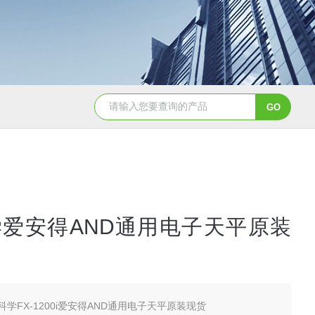
2日本进口sumitomo住友化学*氧化铝粉
AA-07工业级精品sumit
爱安得AND通用电子天平原装
科学FX-1200i爱安得AND通用电子天平原装现货