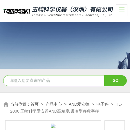
・
・
・
・
・
・
・
当前位置：
首页
>
产品中心
>
AND爱安德
>
电子秤
>
HL-
2000i玉崎科学爱安得AND高精度/紧凑型秤数字秤