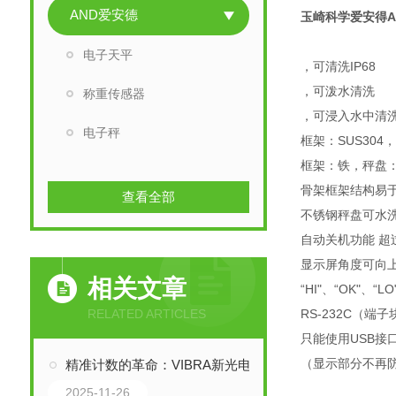
AND爱安德
玉崎科学爱安得A
电子天平
，可清洗IP68
，可泼水清洗
称重传感器
，可浸入水中清洗
电子秤
框架：SUS304，
框架：铁，秤盘：S
骨架框架结构易
查看全部
不锈钢秤盘可水
自动关机功能 超
显示屏角度可向上
相关文章
“HI"、“OK"、
RELATED ARTICLES
RS-232C（端
只能使用USB接
（显示部分不再
精准计数的革命：VIBRA新光电子秤与音叉传感器技术解析
2025-11-26