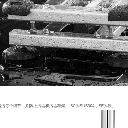
洁每个细节，并防止污垢和污垢积聚。 SC为SUS304，SE为铁。