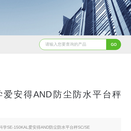
2日本进口sumitomo住友化学*氧化铝粉
AA-07工业级精品sumit
学爱安得AND防尘防水平台秤
科学SE-150KAL爱安得AND防尘防水平台秤SC/SE