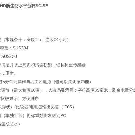
ND防尘防水平台秤SC/SE
（常规条件：深度1m，连续24小时）
秤盘：SUS304
US430
于清洁并防止污垢和污垢积聚，铝制称重传感器
洗，卫生。
过5分钟无操作自动关闭电源（也可以关闭该功能）
调节（最大角度60度），大液晶显示屏：字符高度39毫米，剩余电量分
“LO"比较显示，方便排序
子块形状）/比较器/继电器输出另售（IP65）
口（单独出售）将称重数据发送到PC
防尘或防水）