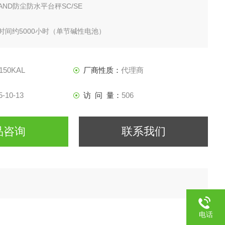
ND防尘防水平台秤SC/SE
时间约5000小时（单节碱性电池）
150KAL
厂商性质：
代理商
5-10-13
访 问 量：
506
品咨询
联系我们
电话