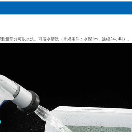
和测量部分可以水洗。可浸水清洗（常规条件：水深1m，连续24小时）。