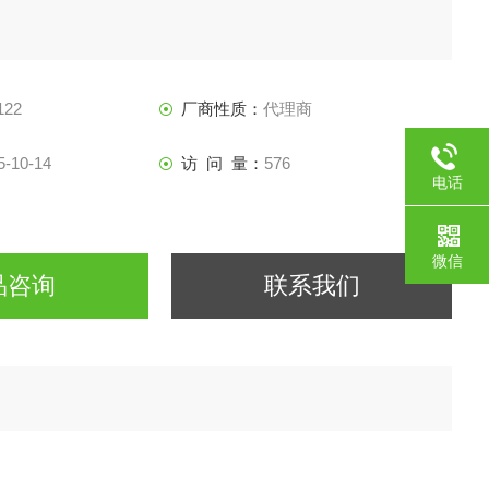
122
厂商性质：
代理商
5-10-14
访 问 量：
576
电话
微信
品咨询
联系我们