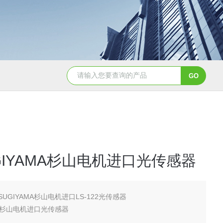
2日本进口sumitomo住友化学*氧化铝粉
AA-07工业级精品sumit
GIYAMA杉山电机进口光传感器
SUGIYAMA杉山电机进口LS-122光传感器
MA杉山电机进口光传感器