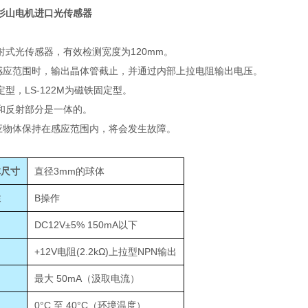
MA杉山电机进口光传感器
款反射式光传感器，有效检测宽度为120mm。
感应范围时，输出晶体管截止，并通过内部上拉电阻输出电压。
固定型，LS-122M为磁铁固定型。
和反射部分是一体的。
应物体保持在感应范围内，将会发生故障。
体尺寸
直径3mm的球体
性
B操作
DC12V±5% 150mA以下
+12V电阻(2.2kΩ)上拉型NPN输出
最大 50mA（汲取电流）
0°C 至 40°C（环境温度）