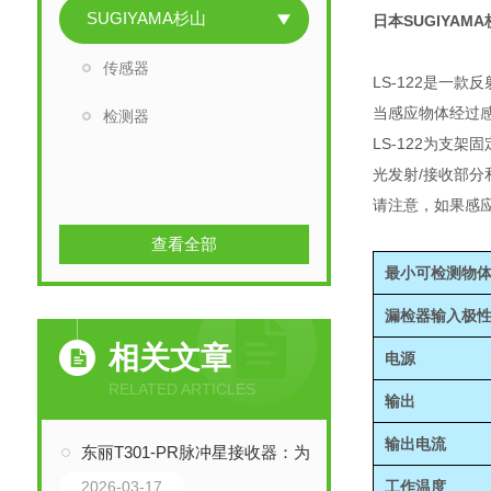
SUGIYAMA杉山
日本SUGIYA
传感器
LS-122是一
当感应物体经过
检测器
LS-122为支架
光发射/接收部分
请注意，如果感
查看全部
最小可检测物
漏检器输入极
相关文章
电源
RELATED ARTICLES
输出
输出电流
东丽T301-PR脉冲星接收器：为高频超声检测重塑微型化信号处理核心
2026-03-17
工作温度