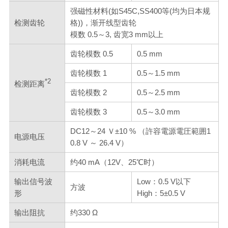
强磁性材料(如S45C,SS400等(均为日本规
检测齿轮
格))，渐开线型齿轮
模数 0.5～3, 齿宽3 mm以上
齿轮模数 0.5
0.5 mm
齿轮模数 1
0.5～1.5 mm
*2
检测距离
齿轮模数 2
0.5～2.5 mm
齿轮模数 3
0.5～3.0 mm
DC12～24 Ｖ±10 % （許容電源電圧範囲1
电源电压
0.8 V ～ 26.4 V）
消耗电流
约40 mA（12V、25℃时）
输出信号波
Low：0.5 V以下
方波
形
High：5±0.5 V
输出阻抗
约330 Ω