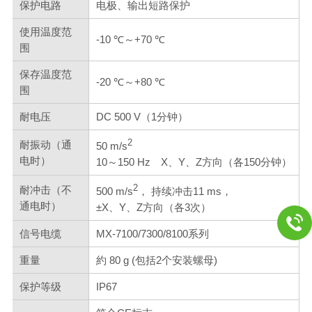
保护电路
电极、输出短路保护
使用温度范
-10 ℃～+70 ℃
围
保存温度范
-20 ℃～+80 ℃
围
耐电压
DC 500 V（1分钟）
2
耐振动（通
50 m/s
电时）
10～150 Hz X、Y、Z方向（各150分钟）
2
耐冲击（不
500 m/s
， 持续冲击11 ms，
通电时）
±X、Y、Z方向（各3次）
信号电缆
MX-7100/7300/8100系列
重量
約 80 g (包括2个安装螺母)
保护等级
IP67