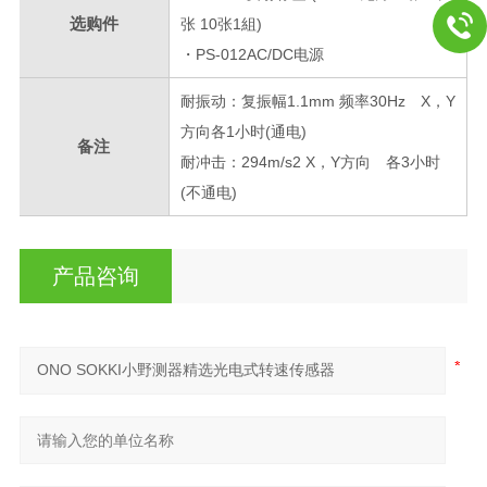
选购件
张 10张1組)
・PS-012AC/DC电源
耐振动：复振幅1.1mm 频率30Hz X，Y
方向各1小时(通电)
备注
耐冲击：294m/s2 X，Y方向 各3小时
(不通电)
产品咨询