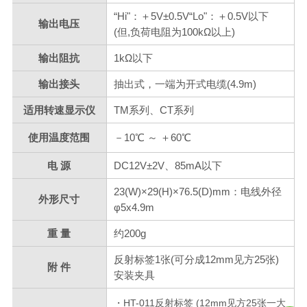
“Hi"：＋5V±0.5V“Lo"：＋0.5V以下
输出电压
(但,负荷电阻为100kΩ以上)
输出阻抗
1kΩ以下
输出接头
抽出式，一端为开式电缆(4.9m)
适用转速显示仪
TM系列、CT系列
使用温度范围
－10℃
～
＋60℃
电 源
DC12V±2V、85mA以下
23(W)×29(H)×76.5(D)mm：电线外径
外形尺寸
φ5x4.9m
重 量
约200g
反射标签1张(可分成12mm见方25张)
附 件
安装夹具
・HT-011反射标签 (12mm见方25张一大