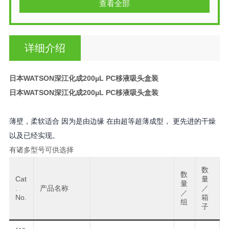
查看全部
详细介绍
日本WATSON深江化成200µL PC移液吸头盒装
日本WATSON深江化成200µL PC移液吸头盒装
薄壁，柔软适合 因为是由边缘 在由超等超薄成型， 更先进的干燥
以及已经实现。
有诸多型号可供选择
数
数
Cat
量
量
.
产品名称
／
／
No.
箱
组
子