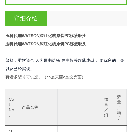
详细介绍
玉科代理WATSON深江化成原装PC移液吸头
玉科代理WATSON深江化成原装PC移液吸头
薄壁，柔软适合 因为是由边缘 在由超等超薄成型， 更优良的干燥
以及已经实现。
有诸多型号可供选。（cs是灭菌c是没灭菌）
数
Ca
数
量
t.
量
产品名称
／
No
／
箱
.
组
子
11