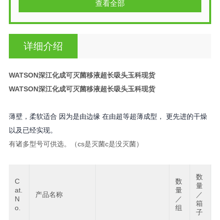
查看全部
详细介绍
WATSON深江化成可灭菌移液超长吸头玉科现货
WATSON深江化成可灭菌移液超长吸头玉科现货
薄壁，柔软适合 因为是由边缘 在由超等超薄成型， 更先进的干燥
以及已经实现。
有诸多型号可供选。（cs是灭菌c是没灭菌）
数
C
数
量
at.
量
产品名称
／
N
／
箱
o.
组
子