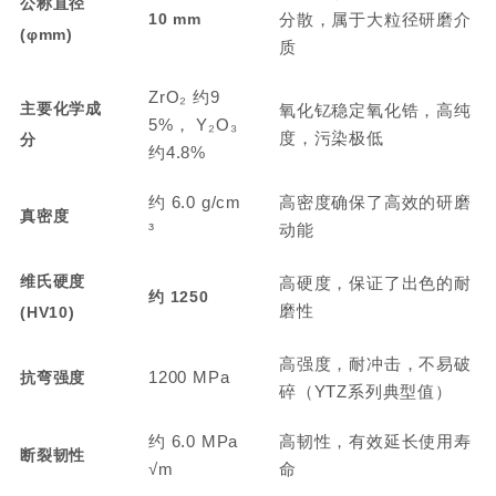
公称直径
10 mm
分散，属于大粒径研磨介
(φmm)
质
ZrO₂ 约9
主要化学成
氧化钇稳定氧化锆，高纯
5%， Y₂O₃
度，污染极低
分
约4.8%
约 6.0 g/cm
高密度确保了高效的研磨
真密度
³
动能
维氏硬度
高硬度，保证了出色的耐
约 1250
磨性
(HV10)
高强度，耐冲击，不易破
1200 MPa
抗弯强度
碎（YTZ系列典型值）
约 6.0 MPa
高韧性，有效延长使用寿
断裂韧性
√m
命