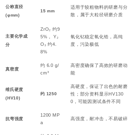
公称直径
适用于较粗物料的研磨与分
15 mm
散，属于大粒径研磨介质
(φmm)
ZrO₂ 约9
主要化学成
5%， Y₂
氧化钇稳定氧化锆，高纯
O₃ 约4.
度，污染极低
分
8%
约 6.0 g/
高密度确保了高效的研磨动
真密度
cm³
能
高硬度，保证了出色的耐磨
维氏硬度
约 1250
性；部分资料显示HV130
(HV10)
0，可能因测试条件不同
1200 MP
高强度，耐冲击，不易破碎
抗弯强度
a