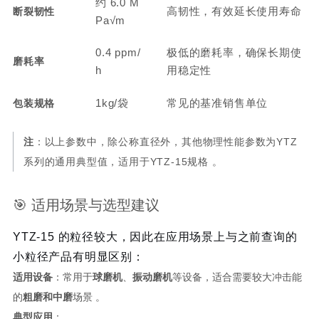
约 6.0 M
高韧性，有效延长使用寿命
断裂韧性
Pa√m
0.4 ppm/
极低的磨耗率，确保长期使
磨耗率
h
用稳定性
1kg/袋
常见的基准销售单位
包装规格
注
：以上参数中，除公称直径外，其他物理性能参数为YTZ
系列的通用典型值，适用于YTZ-15规格 。
🎯 适用场景与选型建议
YTZ-15 的粒径较大，因此在应用场景上与之前查询的
小粒径产品有明显区别：
适用设备
：常用于
球磨机
、
振动磨机
等设备，适合需要较大冲击能
的
粗磨和中磨
场景 。
典型应用
：