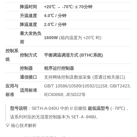
降温时间
+20℃ → -70℃: ≤ 70分钟
升温速度
4.0℃ / 分钟
降温速度
2.0℃ / 分钟
最大发热负
1600W
(箱内温度为 +20℃ 时)
荷
控制系
控制方式
平衡调温调湿方式 (BTHC系统)
统
控制器
程序运行控制器
通信接口
支持网络控制及数据采集 (需通过相关接口)
应用与
GB/T 10586/10589/10592/11158, GB/T2423,
适用标准
标准
IEC60068, JESD22等
型号说明
：SETH-A-040U 中的
U
后缀指
超低温型号
(
-70℃
)，
该系列对应的无湿度控制版本为
SET-A-040U
。
💡 核心技术解析