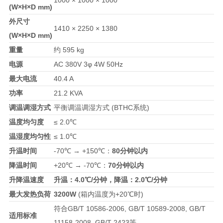
(W×H×D mm)
外尺寸
1410 × 2250 × 1380
(W×H×D mm)
重量
约 595 kg
电源
AC 380V 3φ 4W 50Hz
最大电流
40.4 A
功率
21.2 KVA
调温调湿方式
平衡调温调湿方式 (BTHC系统)
温度均匀度
≤ 2.0℃
温湿度均匀性
≤ 1.0℃
升温时间
-70℃ → +150℃：
80分钟以内
降温时间
+20℃ → -70℃：
70分钟以内
升降温速度
升温：4.0℃/分钟，降温：2.0℃/分钟
最大发热负荷
3200W
(箱内温度为+20℃时)
符合GB/T 10586-2006, GB/T 10589-2008, GB/T
适用标准
11158-2008, GB/T 2423等