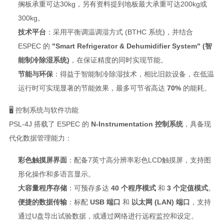
搁板承重可达30kg
，另有资料提到地板最大承重可达200kg或
300kg
。
技术平台
：采用平衡调温调湿方式 (BTHC 系统)，并结合
ESPEC 的
"Smart Refrigerator & Dehumidifier System" (智
能制冷除湿系统)
，在保证精度的同时实现节能
。
节能与环保
：得益于智能制冷除湿技术，相比旧款设备，在低温
运行时可实现显著的节能效果，最多可节省高达
70%
的能耗。
🖥️ 控制系统与软件功能
PSL-4J 搭载了 ESPEC 的
N-Instrumentation 控制系统
，具备现
代化数据管理能力：
彩色触摸屏界面
：配备7英寸高分辨率彩色LCD触摸屏，支持图
形化操作和多语言显示
。
大容量程序存储
：可预存多达
40 个程序模式
和
3 个定值模式
。
便捷的数据传输
：标配
USB 端口
和
以太网 (LAN) 端口
，支持
通过U盘导出试验数据，或通过网络进行远程监控和设定
。