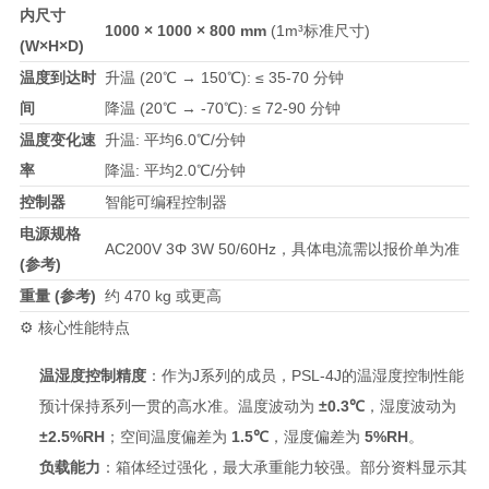
内尺寸
1000 × 1000 × 800 mm
(1m³标准尺寸)
(W×H×D)
温度到达时
升温 (20℃ → 150℃): ≤ 35-70 分钟
间
降温 (20℃ → -70℃): ≤ 72-90 分钟
温度变化速
升温: 平均6.0℃/分钟
率
降温: 平均2.0℃/分钟
控制器
智能可编程控制器
电源规格
AC200V 3Φ 3W 50/60Hz，具体电流需以报价单为准
(参考)
重量 (参考)
约 470 kg 或更高
⚙️ 核心性能特点
温湿度控制精度
：作为J系列的成员，PSL-4J的温湿度控制性能
预计保持系列一贯的高水准。温度波动为
±0.3℃
，湿度波动为
±2.5%RH
；空间温度偏差为
1.5℃
，湿度偏差为
5%RH
。
负载能力
：箱体经过强化，最大承重能力较强。部分资料显示其