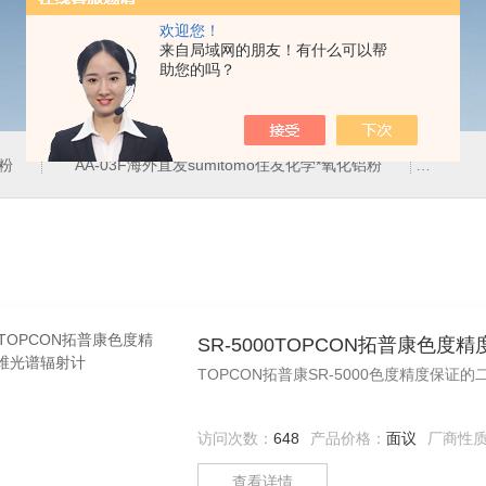
欢迎您！
来自局域网的朋友！有什么可以帮
助您的吗？
铝粉
AA-03F海外直发sumitomo住友化学*氧化铝粉
AA-
SR-5000TOPCON拓普康色
TOPCON拓普康SR-5000色度精度保
访问次数：
648
产品价格：
面议
厂商性
查看详情