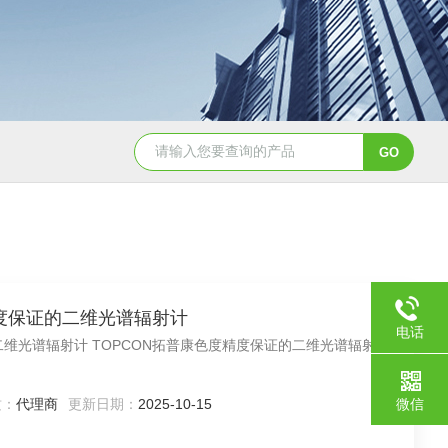
2日本进口sumitomo住友化学*氧化铝粉
AA-07工业级精品sumit
度精度保证的二维光谱辐射计
电话
证的二维光谱辐射计 TOPCON拓普康色度精度保证的二维光谱辐射计
质：
代理商
更新日期：
2025-10-15
微信