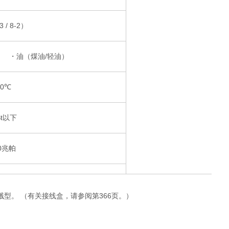
3 / 8-2）
・油（煤油/轻油）
60℃
St以下
.0兆帕
时为0.03MPa）
溅型。 （有关接线盒，请参阅第366页。）
0.02至1.0 MPa时）