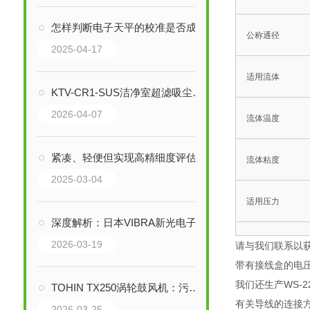
怎样判断电子天平的校准是否成功？
公称通径
2025-04-17
适用流体
KTV-CR1-SUS洁净室超滤吸尘器：守护高洁净环境的微尘防线
2026-04-07
流体温度
紧凑、轻便但实现高精细度评估 亮度均匀性测量仪
流体粘度
2025-03-04
适用压力
深度解析：日本VIBRA新光电子CUX30KS计数秤的技术特性与应用
阀门前后的最小
2026-03-19
请与我们联系以
带有接线盒的电压
我们还生产WS-
容许泄漏量
TOHIN TX250涡轮鼓风机：污水厂废水处理的高效节能解决方案
有关导线的连接方
2026-03-25