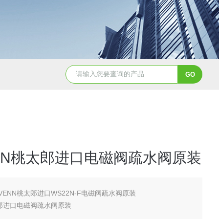
2日本进口sumitomo住友化学*氧化铝粉
AA-07工业级精品sumit
NN桃太郎进口电磁阀疏水阀原装
VENN桃太郎进口WS22N-F电磁阀疏水阀原装
太郎进口电磁阀疏水阀原装