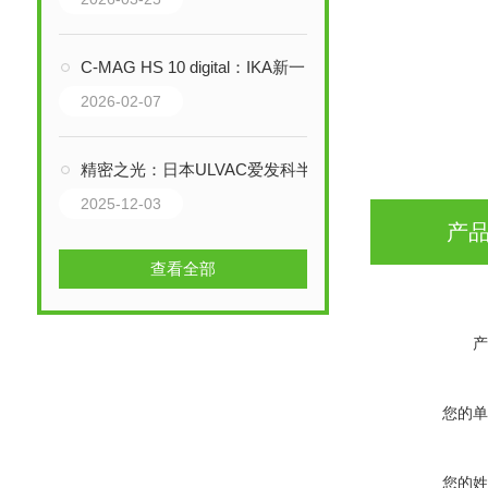
额定电压
C-MAG HS 10 digital：IKA新一代加热磁力搅拌器的化学耐受性与精准温控之道
绝缘类型
2026-02-07
环境温度
精密之光：日本ULVAC爱发科半导体光电干法刻蚀设备技术全解析
2025-12-03
防护结构
产
查看全部
终端连接
产
安装姿势
您的单
材料主体
您的姓
材料膜片