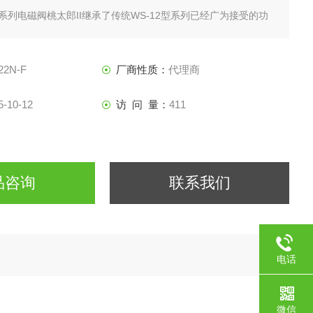
型系列电磁阀桃太郎II继承了传统WS-12型系列已经广为接受的功
时可以通过缩小平面尺寸来方便地更换同时，耐久性能也得到了
，考虑到环境，例如节能和清除RoHS指令调节值，电磁阀具有
22N-F
厂商性质：
代理商
5-10-12
访 问 量：
411
品咨询
联系我们
电话
微信