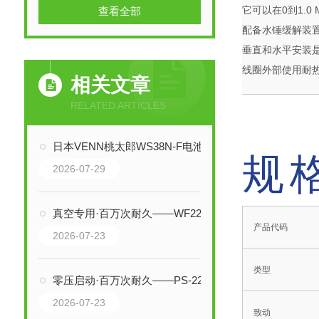
它可以在0到1.0
查看全部
配备水锤缓解装
垂直和水平安装
线圈外部使用耐
相关文章
RELATED ARTICLES
日本VENN桃太郎WS38N-F电池供电电磁阀技术解析：无线控制与自保持技术
规
2026-07-29
真空专用·百万次耐久——WF22V-F桃太郎法兰式真空电磁阀性能剖析
产品代码
2026-07-23
类型
零压启动·百万次耐久——PS-22K-W水下型电磁阀疏水阀核心技术剖析
2026-07-23
致动