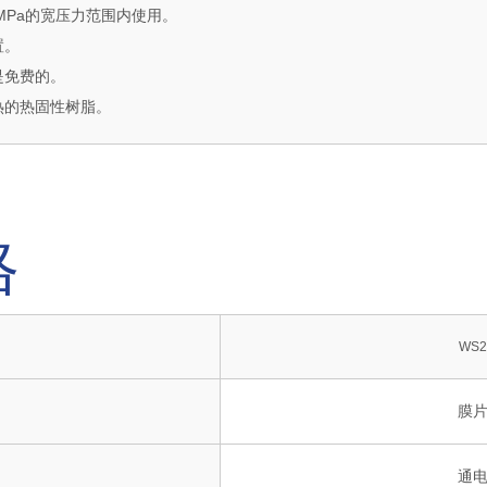
 MPa的宽压力范围内使用。
置。
是免费的。
热的热固性树脂。
格
WS2
膜
通