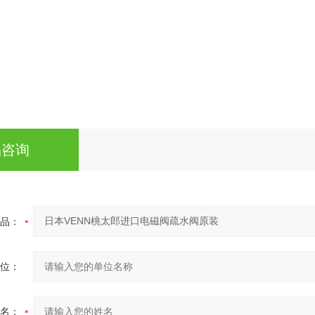
AC100 / 200V 50 / 60Hz 
5-
防尘/防溅/室内使用（在户外使用时，
品咨询
JIS
品：
水平/垂直（不包括相
位：
CA
丁
名：