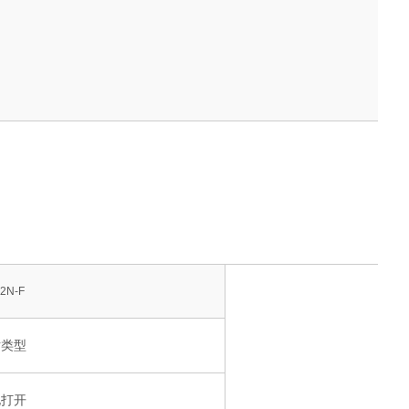
2N-F
片类型
电打开