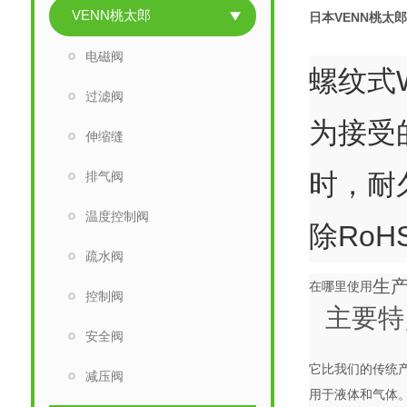
VENN桃太郎
日本VENN桃太
电磁阀
螺纹式
过滤阀
为接受
伸缩缝
时，耐
排气阀
温度控制阀
除Ro
疏水阀
生
在哪里使用
控制阀
主要特
安全阀
它比我们的传统
减压阀
用于液体和气体