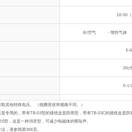
10-50（
水/空气
・惰性气体
5-
20c
0-1
0MPa（线圈水平
压差
获取其他特殊电压。 （线圈形状和规格不同。）
是专用的，带有TB-03型的接线盒是防雨型，带有TB-03C的接线盒是防
无（可视压力表，当气体为
22S型，这是一种消音型，可减少电磁体的喀哒声。
法，请参阅第366页。