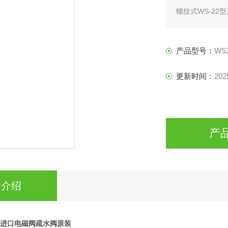
螺纹式WS-22
能，并且在维修
显着提高。另外
更高的度。
产品型号：
WS
更新时间：
202
产
细介绍
郎进口电磁阀疏水阀原装