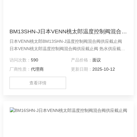
BM13SHN-J日本VENN桃太郎温度控制阀混合阀供应截止阀
日本VENN桃太郎BM13SHN-J温度控制阀混合阀供应截止阀
日本VENN桃太郎温度控制阀混合阀供应截止阀 热水供应截止
阀是一种电动球阀，可以在0至95°C的流体温度下使用。 可以
访问次数：
590
产品价格：
面议
共享AC100 / 200V的额定电压，压力范围宽，并且紧凑轻巧，
厂商性质：
代理商
更新日期：
2025-10-12
因此可以像电磁阀一样容易使用。
查看详情