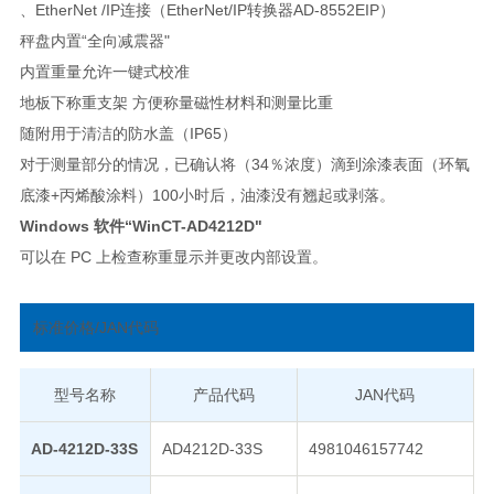
、EtherNet /IP连接（EtherNet/IP转换器AD-8552EIP）
秤盘内置“全向减震器"
内置重量允许一键式校准
地板下称重支架 方便称量磁性材料和测量比重
随附用于清洁的防水盖（IP65）
对于测量部分的情况，已确认将（34％浓度）滴到涂漆表面（环氧
底漆+丙烯酸涂料）100小时后，油漆没有翘起或剥落。
Windows 软件“WinCT-AD4212D"
可以在 PC 上检查称重显示并更改内部设置。
标准价格/JAN代码
型号名称
产品代码
JAN代码
AD-4212D-33S
AD4212D-33S
4981046157742